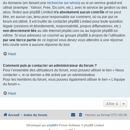
du domaine (en faisant une
recherche sur whois
) ou si un service gratuit est
utilisé (exemple : Yahoo!, Free, f2s.com, etc.), avec le service de gestion ou des
abus. Notez que phpBB Limited
n’a absolument aucun contrôle
et ne peut
être, en aucun cas, tenu pour responsable sur
comment
,
où
ou
par qui
ce
forum est utilisé. Il est inutile de contacter phpBB Limited pour toute question
légale (cessions et désistements, responsabilité, propos diffamatoires, etc.)
non directement liée
au site Internet phpbb.com ou au logiciel phpBB lui-
même. Si vous adressez un courriel au groupe phpBB à propos de l’utilisation
par une tierce partie
de ce logiciel vous devez vous attendre à une réponse
très courte voire à aucune réponse du tout.
Haut
Comment puis-je contacter un administrateur du forum ?
Pour l’ensemble des utilisateurs du forum, vous pouvez utiliser le lien « Nous
contacter », si ce dernier a été activé par un administrateur.
Pour les membres du forum, vous pouvez également utiliser le lien « L’équipe
du forum ».
Haut
Aller à
Accueil
Index du forum
Heures au format
UTC+02:00
Développé par
phpBB
® Forum Software © phpBB Limited