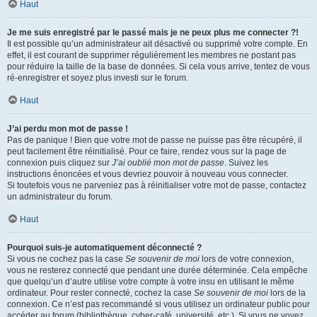
Haut
Je me suis enregistré par le passé mais je ne peux plus me connecter ?!
Il est possible qu’un administrateur ait désactivé ou supprimé votre compte. En
effet, il est courant de supprimer régulièrement les membres ne postant pas
pour réduire la taille de la base de données. Si cela vous arrive, tentez de vous
ré-enregistrer et soyez plus investi sur le forum.
Haut
J’ai perdu mon mot de passe !
Pas de panique ! Bien que votre mot de passe ne puisse pas être récupéré, il
peut facilement être réinitialisé. Pour ce faire, rendez vous sur la page de
connexion puis cliquez sur
J’ai oublié mon mot de passe
. Suivez les
instructions énoncées et vous devriez pouvoir à nouveau vous connecter.
Si toutefois vous ne parveniez pas à réinitialiser votre mot de passe, contactez
un administrateur du forum.
Haut
Pourquoi suis-je automatiquement déconnecté ?
Si vous ne cochez pas la case
Se souvenir de moi
lors de votre connexion,
vous ne resterez connecté que pendant une durée déterminée. Cela empêche
que quelqu’un d’autre utilise votre compte à votre insu en utilisant le même
ordinateur. Pour rester connecté, cochez la case
Se souvenir de moi
lors de la
connexion. Ce n’est pas recommandé si vous utilisez un ordinateur public pour
accéder au forum (bibliothèque, cyber-café, université, etc.). Si vous ne voyez