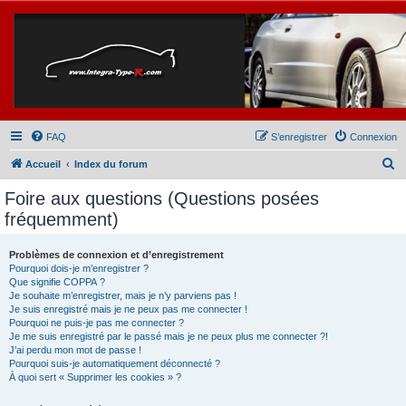
FAQ
S’enregistrer
Connexion
R
Accueil
Index du forum
e
Foire aux questions (Questions posées
c
fréquemment)
h
e
Problèmes de connexion et d’enregistrement
Pourquoi dois-je m’enregistrer ?
r
Que signifie COPPA ?
c
Je souhaite m’enregistrer, mais je n’y parviens pas !
Je suis enregistré mais je ne peux pas me connecter !
h
Pourquoi ne puis-je pas me connecter ?
Je me suis enregistré par le passé mais je ne peux plus me connecter ?!
e
J’ai perdu mon mot de passe !
r
Pourquoi suis-je automatiquement déconnecté ?
À quoi sert « Supprimer les cookies » ?