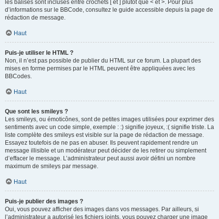
les balises sont incluses entre crochets [ et ] plutôt que < et >. Pour plus
d’informations sur le BBCode, consultez le guide accessible depuis la page de
rédaction de message.
Haut
Puis-je utiliser le HTML ?
Non, il n’est pas possible de publier du HTML sur ce forum. La plupart des
mises en forme permises par le HTML peuvent être appliquées avec les
BBCodes.
Haut
Que sont les smileys ?
Les smileys, ou émoticônes, sont de petites images utilisées pour exprimer des
sentiments avec un code simple, exemple : :) signifie joyeux, :( signifie triste. La
liste complète des smileys est visible sur la page de rédaction de message.
Essayez toutefois de ne pas en abuser. Ils peuvent rapidement rendre un
message illisible et un modérateur peut décider de les retirer ou simplement
d’effacer le message. L’administrateur peut aussi avoir défini un nombre
maximum de smileys par message.
Haut
Puis-je publier des images ?
Oui, vous pouvez afficher des images dans vos messages. Par ailleurs, si
l’administrateur a autorisé les fichiers joints, vous pouvez charger une image