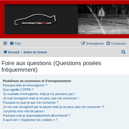
FAQ
S’enregistrer
Connexion
R
Accueil
Index du forum
e
Foire aux questions (Questions posées
c
fréquemment)
h
e
Problèmes de connexion et d’enregistrement
Pourquoi dois-je m’enregistrer ?
r
Que signifie COPPA ?
c
Je souhaite m’enregistrer, mais je n’y parviens pas !
Je suis enregistré mais je ne peux pas me connecter !
h
Pourquoi ne puis-je pas me connecter ?
Je me suis enregistré par le passé mais je ne peux plus me connecter ?!
e
J’ai perdu mon mot de passe !
r
Pourquoi suis-je automatiquement déconnecté ?
À quoi sert « Supprimer les cookies » ?