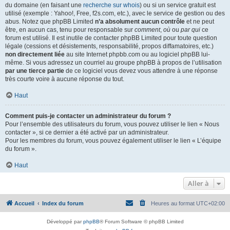
du domaine (en faisant une
recherche sur whois
) ou si un service gratuit est
utilisé (exemple : Yahoo!, Free, f2s.com, etc.), avec le service de gestion ou des
abus. Notez que phpBB Limited
n’a absolument aucun contrôle
et ne peut
être, en aucun cas, tenu pour responsable sur
comment
,
où
ou
par qui
ce
forum est utilisé. Il est inutile de contacter phpBB Limited pour toute question
légale (cessions et désistements, responsabilité, propos diffamatoires, etc.)
non directement liée
au site Internet phpbb.com ou au logiciel phpBB lui-
même. Si vous adressez un courriel au groupe phpBB à propos de l’utilisation
par une tierce partie
de ce logiciel vous devez vous attendre à une réponse
très courte voire à aucune réponse du tout.
Haut
Comment puis-je contacter un administrateur du forum ?
Pour l’ensemble des utilisateurs du forum, vous pouvez utiliser le lien « Nous
contacter », si ce dernier a été activé par un administrateur.
Pour les membres du forum, vous pouvez également utiliser le lien « L’équipe
du forum ».
Haut
Aller à
Accueil
Index du forum
Heures au format
UTC+02:00
Développé par
phpBB
® Forum Software © phpBB Limited