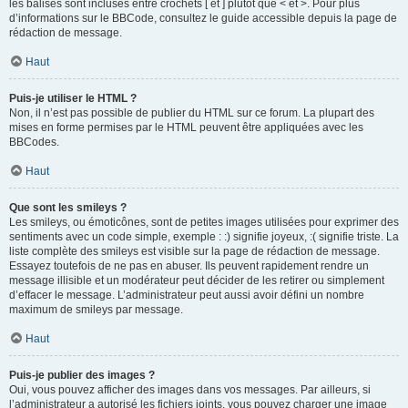
les balises sont incluses entre crochets [ et ] plutôt que < et >. Pour plus
d’informations sur le BBCode, consultez le guide accessible depuis la page de
rédaction de message.
Haut
Puis-je utiliser le HTML ?
Non, il n’est pas possible de publier du HTML sur ce forum. La plupart des
mises en forme permises par le HTML peuvent être appliquées avec les
BBCodes.
Haut
Que sont les smileys ?
Les smileys, ou émoticônes, sont de petites images utilisées pour exprimer des
sentiments avec un code simple, exemple : :) signifie joyeux, :( signifie triste. La
liste complète des smileys est visible sur la page de rédaction de message.
Essayez toutefois de ne pas en abuser. Ils peuvent rapidement rendre un
message illisible et un modérateur peut décider de les retirer ou simplement
d’effacer le message. L’administrateur peut aussi avoir défini un nombre
maximum de smileys par message.
Haut
Puis-je publier des images ?
Oui, vous pouvez afficher des images dans vos messages. Par ailleurs, si
l’administrateur a autorisé les fichiers joints, vous pouvez charger une image