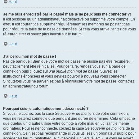
Haut
Je me suis enregistré par le passé mais je ne peux plus me connecter ?!
Il est possible qu’un administrateur ait désactivé ou supprimé votre compte. En
effet, il est courant de supprimer régulièrement les membres ne postant pas
pour réduire la taille de la base de données. Si cela vous arrive, tentez de vous
ré-enregistrer et soyez plus investi sur le forum.
Haut
J’ai perdu mon mot de passe !
Pas de panique ! Bien que votre mot de passe ne puisse pas être récupéré, il
peut facilement être réinitialisé. Pour ce faire, rendez vous sur la page de
connexion puis cliquez sur
J’ai oublié mon mot de passe
. Suivez les
instructions énoncées et vous devriez pouvoir à nouveau vous connecter.
Si toutefois vous ne parveniez pas à réinitialiser votre mot de passe, contactez
un administrateur du forum.
Haut
Pourquoi suis-je automatiquement déconnecté ?
Si vous ne cochez pas la case
Se souvenir de moi
lors de votre connexion,
vous ne resterez connecté que pendant une durée déterminée. Cela empêche
que quelqu’un d’autre utilise votre compte à votre insu en utilisant le même
ordinateur. Pour rester connecté, cochez la case
Se souvenir de moi
lors de la
connexion. Ce n’est pas recommandé si vous utilisez un ordinateur public pour
accéder au forum (bibliothèque, cyber-café, université, etc.). Si vous ne voyez