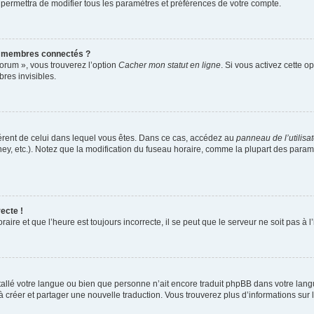
 permettra de modifier tous les paramètres et préférences de votre compte.
s membres connectés ?
forum », vous trouverez l’option
Cacher mon statut en ligne
. Si vous activez cette o
es invisibles.
ifférent de celui dans lequel vous êtes. Dans ce cas, accédez au
panneau de l’utilisa
ney, etc.). Notez que la modification du fuseau horaire, comme la plupart des para
ecte !
aire et que l’heure est toujours incorrecte, il se peut que le serveur ne soit pas à
installé votre langue ou bien que personne n’ait encore traduit phpBB dans votre l
s à créer et partager une nouvelle traduction. Vous trouverez plus d’informations sur l