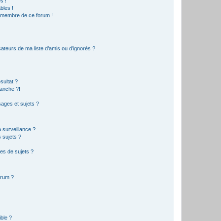
s !
bles !
n membre de ce forum !
ateurs de ma liste d’amis ou d’ignorés ?
sultat ?
anche ?!
ages et sujets ?
a surveillance ?
 sujets ?
es de sujets ?
orum ?
ible ?