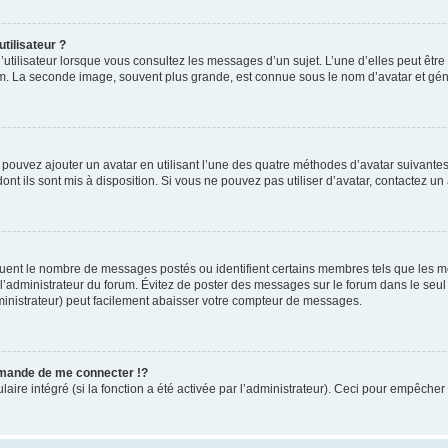
tilisateur ?
utilisateur lorsque vous consultez les messages d’un sujet. L’une d’elles peut êtr
rum. La seconde image, souvent plus grande, est connue sous le nom d’avatar et 
s pouvez ajouter un avatar en utilisant l’une des quatre méthodes d’avatar suivantes 
ont ils sont mis à disposition. Si vous ne pouvez pas utiliser d’avatar, contactez un
iquent le nombre de messages postés ou identifient certains membres tels que les 
ar l’administrateur du forum. Évitez de poster des messages sur le forum dans le seu
ministrateur) peut facilement abaisser votre compteur de messages.
mande de me connecter !?
re intégré (si la fonction a été activée par l’administrateur). Ceci pour empêcher l’u