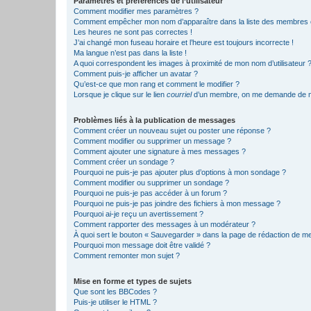
Paramètres et préférences de l’utilisateur
Comment modifier mes paramètres ?
Comment empêcher mon nom d’apparaître dans la liste des membres
Les heures ne sont pas correctes !
J’ai changé mon fuseau horaire et l’heure est toujours incorrecte !
Ma langue n’est pas dans la liste !
A quoi correspondent les images à proximité de mon nom d’utilisateur 
Comment puis-je afficher un avatar ?
Qu’est-ce que mon rang et comment le modifier ?
Lorsque je clique sur le lien
courriel
d’un membre, on me demande de m
Problèmes liés à la publication de messages
Comment créer un nouveau sujet ou poster une réponse ?
Comment modifier ou supprimer un message ?
Comment ajouter une signature à mes messages ?
Comment créer un sondage ?
Pourquoi ne puis-je pas ajouter plus d’options à mon sondage ?
Comment modifier ou supprimer un sondage ?
Pourquoi ne puis-je pas accéder à un forum ?
Pourquoi ne puis-je pas joindre des fichiers à mon message ?
Pourquoi ai-je reçu un avertissement ?
Comment rapporter des messages à un modérateur ?
À quoi sert le bouton « Sauvegarder » dans la page de rédaction de 
Pourquoi mon message doit être validé ?
Comment remonter mon sujet ?
Mise en forme et types de sujets
Que sont les BBCodes ?
Puis-je utiliser le HTML ?