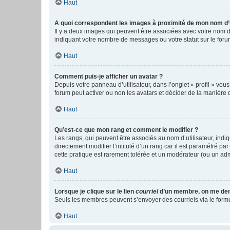
Haut
A quoi correspondent les images à proximité de mon nom d’u
Il y a deux images qui peuvent être associées avec votre nom d’
indiquant votre nombre de messages ou votre statut sur le fo
Haut
Comment puis-je afficher un avatar ?
Depuis votre panneau d’utilisateur, dans l’onglet « profil » vou
forum peut activer ou non les avatars et décider de la manière d
Haut
Qu’est-ce que mon rang et comment le modifier ?
Les rangs, qui peuvent être associés au nom d’utilisateur, ind
directement modifier l’intitulé d’un rang car il est paramétré p
cette pratique est rarement tolérée et un modérateur (ou un ad
Haut
Lorsque je clique sur le lien
courriel
d’un membre, on me de
Seuls les membres peuvent s’envoyer des courriels via le formulai
Haut