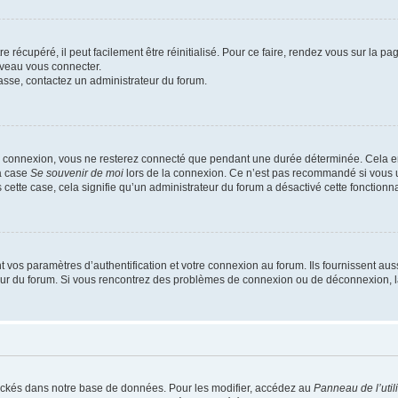
 récupéré, il peut facilement être réinitialisé. Pour ce faire, rendez vous sur la p
uveau vous connecter.
passe, contactez un administrateur du forum.
e connexion, vous ne resterez connecté que pendant une durée déterminée. Cela em
la case
Se souvenir de moi
lors de la connexion. Ce n’est pas recommandé si vous u
s cette case, cela signifie qu’un administrateur du forum a désactivé cette fonctionna
os paramètres d’authentification et votre connexion au forum. Ils fournissent aussi
teur du forum. Si vous rencontrez des problèmes de connexion ou de déconnexion, l
ockés dans notre base de données. Pour les modifier, accédez au
Panneau de l’util