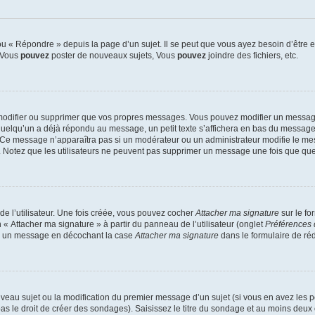
 « Répondre » depuis la page d’un sujet. Il se peut que vous ayez besoin d’être e
: Vous
pouvez
poster de nouveaux sujets, Vous
pouvez
joindre des fichiers, etc.
modifier ou supprimer que vos propres messages. Vous pouvez modifier un message
lqu’un a déjà répondu au message, un petit texte s’affichera en bas du message ind
n. Ce message n’apparaîtra pas si un modérateur ou un administrateur modifie le mes
ive. Notez que les utilisateurs ne peuvent pas supprimer un message une fois que qu
e l’utilisateur. Une fois créée, vous pouvez cocher
Attacher ma signature
sur le fo
 « Attacher ma signature » à partir du panneau de l’utilisateur (onglet
Préférences 
 à un message en décochant la case
Attacher ma signature
dans le formulaire de ré
ouveau sujet ou la modification du premier message d’un sujet (si vous en avez les p
 le droit de créer des sondages). Saisissez le titre du sondage et au moins deux o