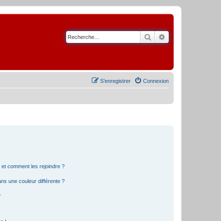
Rechercher
Recherche avancé
S’enregistrer
Connexion
s et comment les rejoindre ?
s une couleur différente ?
?