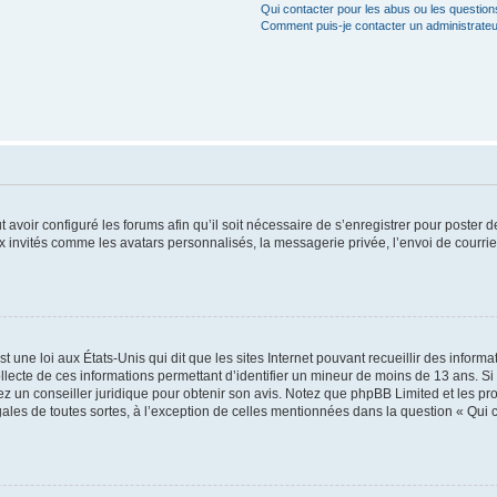
Qui contacter pour les abus ou les questio
Comment puis-je contacter un administrateu
t avoir configuré les forums afin qu’il soit nécessaire de s’enregistrer pour poster
x invités comme les avatars personnalisés, la messagerie privée, l’envoi de courri
t une loi aux États-Unis qui dit que les sites Internet pouvant recueillir des infor
ollecte de ces informations permettant d’identifier un mineur de moins de 13 ans. S
tez un conseiller juridique pour obtenir son avis. Notez que phpBB Limited et les pr
gales de toutes sortes, à l’exception de celles mentionnées dans la question « Qui