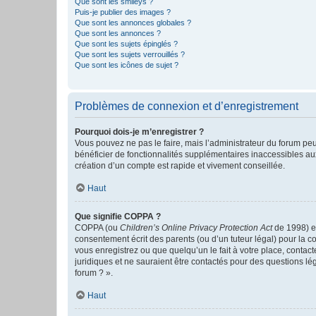
Que sont les smileys ?
Puis-je publier des images ?
Que sont les annonces globales ?
Que sont les annonces ?
Que sont les sujets épinglés ?
Que sont les sujets verrouillés ?
Que sont les icônes de sujet ?
Problèmes de connexion et d’enregistrement
Pourquoi dois-je m’enregistrer ?
Vous pouvez ne pas le faire, mais l’administrateur du forum peu
bénéficier de fonctionnalités supplémentaires inaccessibles au
création d’un compte est rapide et vivement conseillée.
Haut
Que signifie COPPA ?
COPPA (ou
Children’s Online Privacy Protection Act
de 1998) es
consentement écrit des parents (ou d’un tuteur légal) pour la c
vous enregistrez ou que quelqu’un le fait à votre place, contac
juridiques et ne sauraient être contactés pour des questions lé
forum ? ».
Haut