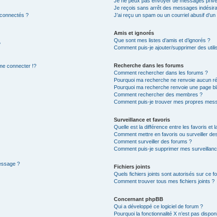
Je ne peux pas envoyer de messages privé
Je reçois sans arrêt des messages indésira
 connectés ?
J’ai reçu un spam ou un courriel abusif d’u
Amis et ignorés
Que sont mes listes d’amis et d’ignorés ?
?
Comment puis-je ajouter/supprimer des utilis
Recherche dans les forums
e connecter !?
Comment rechercher dans les forums ?
Pourquoi ma recherche ne renvoie aucun ré
Pourquoi ma recherche renvoie une page bl
Comment rechercher des membres ?
Comment puis-je trouver mes propres mess
Surveillance et favoris
Quelle est la différence entre les favoris et l
Comment mettre en favoris ou surveiller des
Comment surveiller des forums ?
Comment puis-je supprimer mes surveillanc
message ?
Fichiers joints
Quels fichiers joints sont autorisés sur ce f
Comment trouver tous mes fichiers joints ?
Concernant phpBB
Qui a développé ce logiciel de forum ?
Pourquoi la fonctionnalité X n’est pas dispon