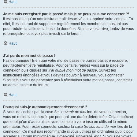
Haut
Je me suis enregistré par le passé mais je ne peux plus me connecter ?!
Il est possible qu’un administrateur ait désactivé ou supprimé votre compte. En
effet, il est courant de supprimer régulièrement les membres ne postant pas
pour réduire la taille de la base de données. Si cela vous arrive, tentez de vous
ré-enregistrer et soyez plus investi sur le forum.
Haut
J’ai perdu mon mot de passe !
Pas de panique ! Bien que votre mot de passe ne puisse pas être récupéré, il
peut facilement être réinitialisé. Pour ce faire, rendez vous sur la page de
connexion puis cliquez sur
J’ai oublié mon mot de passe
. Suivez les
instructions énoncées et vous devriez pouvoir à nouveau vous connecter.
Si toutefois vous ne parveniez pas à réinitialiser votre mot de passe, contactez
un administrateur du forum.
Haut
Pourquoi suis-je automatiquement déconnecté ?
Si vous ne cochez pas la case
Se souvenir de moi
lors de votre connexion,
vous ne resterez connecté que pendant une durée déterminée. Cela empêche
que quelqu’un d’autre utilise votre compte à votre insu en utilisant le même
ordinateur. Pour rester connecté, cochez la case
Se souvenir de moi
lors de la
connexion. Ce n’est pas recommandé si vous utilisez un ordinateur public pour
accéder au forum (bibliothèque, cyber-café, université, etc.). Si vous ne voyez