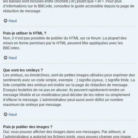
les balises sont incluses entre crochets [ et ] plutôt que < et >. Pour plus
d’informations sur le BBCode, consultez le guide accessible depuis la page de
rédaction de message.
Haut
Puis-je utiliser le HTML ?
Non, il n’est pas possible de publier du HTML sur ce forum. La plupart des
mises en forme permises par le HTML peuvent être appliquées avec les
BBCodes.
Haut
Que sont les smileys ?
Les smileys, ou émoticônes, sont de petites images utilisées pour exprimer des
sentiments avec un code simple, exemple : :) signifie joyeux, :( signifie triste. La
liste complète des smileys est visible sur la page de rédaction de message.
Essayez toutefois de ne pas en abuser. Ils peuvent rapidement rendre un
message illisible et un modérateur peut décider de les retirer ou simplement
d’effacer le message. L’administrateur peut aussi avoir défini un nombre
maximum de smileys par message.
Haut
Puis-je publier des images ?
Oui, vous pouvez afficher des images dans vos messages. Par ailleurs, si
l’administrateur a autorisé les fichiers joints, vous pouvez charger une image