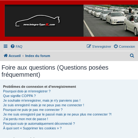
FAQ
S’enregistrer
Connexion
R
Accueil
Index du forum
e
Foire aux questions (Questions posées
c
fréquemment)
h
e
Problèmes de connexion et d’enregistrement
Pourquoi dois-je m’enregistrer ?
r
Que signifie COPPA ?
c
Je souhaite m’enregistrer, mais je n’y parviens pas !
Je suis enregistré mais je ne peux pas me connecter !
h
Pourquoi ne puis-je pas me connecter ?
Je me suis enregistré par le passé mais je ne peux plus me connecter ?!
e
J’ai perdu mon mot de passe !
r
Pourquoi suis-je automatiquement déconnecté ?
À quoi sert « Supprimer les cookies » ?