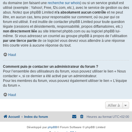
du domaine (en faisant une
recherche sur whois
) ou si un service gratuit est
utilisé (exemple : Yahoo!, Free, f2s.com, etc.), avec le service de gestion ou des
abus. Notez que phpBB Limited
n’a absolument aucun contrôle
et ne peut
être, en aucun cas, tenu pour responsable sur
comment
,
où
ou
par qui
ce
forum est utilisé. Il est inutile de contacter phpBB Limited pour toute question
légale (cessions et désistements, responsabilité, propos diffamatoires, etc.)
non directement liée
au site Internet phpbb.com ou au logiciel phpBB lui-
même. Si vous adressez un courriel au groupe phpBB à propos de l’utilisation
par une tierce partie
de ce logiciel vous devez vous attendre à une réponse
très courte voire à aucune réponse du tout.
Haut
Comment puis-je contacter un administrateur du forum ?
Pour l’ensemble des utilisateurs du forum, vous pouvez utiliser le lien « Nous
contacter », si ce dernier a été activé par un administrateur.
Pour les membres du forum, vous pouvez également utiliser le lien « L’équipe
du forum ».
Haut
Aller à
Accueil
Index du forum
Heures au format
UTC+02:00
Développé par
phpBB
® Forum Software © phpBB Limited