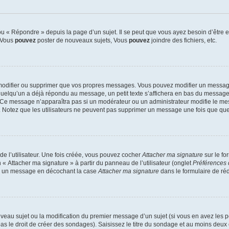
 « Répondre » depuis la page d’un sujet. Il se peut que vous ayez besoin d’être e
: Vous
pouvez
poster de nouveaux sujets, Vous
pouvez
joindre des fichiers, etc.
modifier ou supprimer que vos propres messages. Vous pouvez modifier un message
lqu’un a déjà répondu au message, un petit texte s’affichera en bas du message ind
n. Ce message n’apparaîtra pas si un modérateur ou un administrateur modifie le mes
ive. Notez que les utilisateurs ne peuvent pas supprimer un message une fois que qu
e l’utilisateur. Une fois créée, vous pouvez cocher
Attacher ma signature
sur le fo
 « Attacher ma signature » à partir du panneau de l’utilisateur (onglet
Préférences 
 à un message en décochant la case
Attacher ma signature
dans le formulaire de ré
ouveau sujet ou la modification du premier message d’un sujet (si vous en avez les p
 le droit de créer des sondages). Saisissez le titre du sondage et au moins deux o