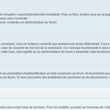
 récupéré, il peut facilement être réinitialisé. Pour ce faire, rendez vous sur la p
uveau vous connecter.
passe, contactez un administrateur du forum.
e connexion, vous ne resterez connecté que pendant une durée déterminée. Cela em
la case
Se souvenir de moi
lors de la connexion. Ce n’est pas recommandé si vous u
s cette case, cela signifie qu’un administrateur du forum a désactivé cette fonctionna
os paramètres d’authentification et votre connexion au forum. Ils fournissent aussi
teur du forum. Si vous rencontrez des problèmes de connexion ou de déconnexion, l
ockés dans notre base de données. Pour les modifier, accédez au
Panneau de l’util