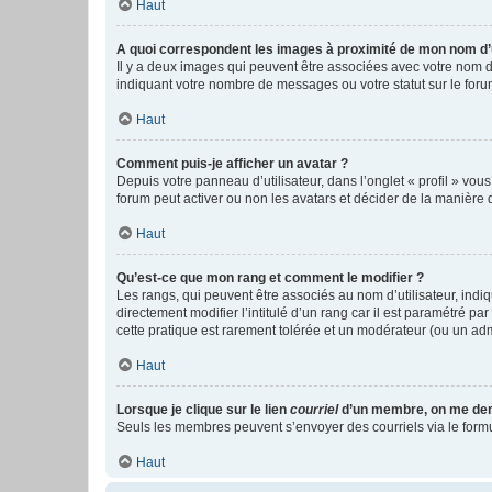
Haut
A quoi correspondent les images à proximité de mon nom d’u
Il y a deux images qui peuvent être associées avec votre nom d’
indiquant votre nombre de messages ou votre statut sur le fo
Haut
Comment puis-je afficher un avatar ?
Depuis votre panneau d’utilisateur, dans l’onglet « profil » vou
forum peut activer ou non les avatars et décider de la manière d
Haut
Qu’est-ce que mon rang et comment le modifier ?
Les rangs, qui peuvent être associés au nom d’utilisateur, ind
directement modifier l’intitulé d’un rang car il est paramétré p
cette pratique est rarement tolérée et un modérateur (ou un ad
Haut
Lorsque je clique sur le lien
courriel
d’un membre, on me de
Seuls les membres peuvent s’envoyer des courriels via le formulai
Haut