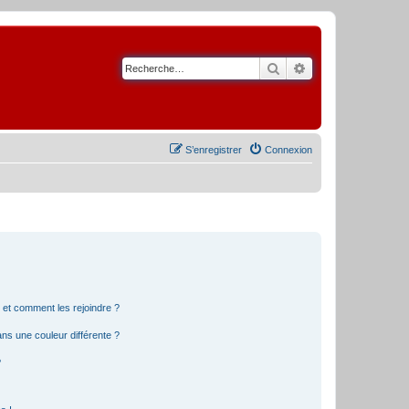
Rechercher
Recherche avancé
S’enregistrer
Connexion
s et comment les rejoindre ?
s une couleur différente ?
?