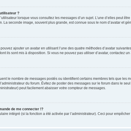
tilisateur ?
utilisateur lorsque vous consultez les messages d’un sujet. L’une d’elles peut êtr
rum. La seconde image, souvent plus grande, est connue sous le nom d’avatar et 
s pouvez ajouter un avatar en utilisant l’une des quatre méthodes d’avatar suivantes 
ont ils sont mis à disposition. Si vous ne pouvez pas utiliser d’avatar, contactez un
iquent le nombre de messages postés ou identifient certains membres tels que les 
ar l’administrateur du forum. Évitez de poster des messages sur le forum dans le seu
ministrateur) peut facilement abaisser votre compteur de messages.
mande de me connecter !?
re intégré (si la fonction a été activée par l’administrateur). Ceci pour empêcher l’u