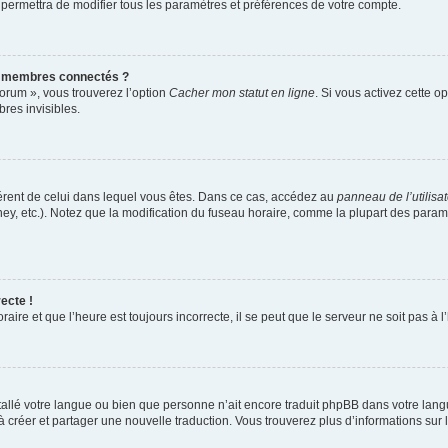
 permettra de modifier tous les paramètres et préférences de votre compte.
s membres connectés ?
forum », vous trouverez l’option
Cacher mon statut en ligne
. Si vous activez cette o
es invisibles.
ifférent de celui dans lequel vous êtes. Dans ce cas, accédez au
panneau de l’utilisa
ney, etc.). Notez que la modification du fuseau horaire, comme la plupart des para
ecte !
aire et que l’heure est toujours incorrecte, il se peut que le serveur ne soit pas à
installé votre langue ou bien que personne n’ait encore traduit phpBB dans votre l
s à créer et partager une nouvelle traduction. Vous trouverez plus d’informations sur l