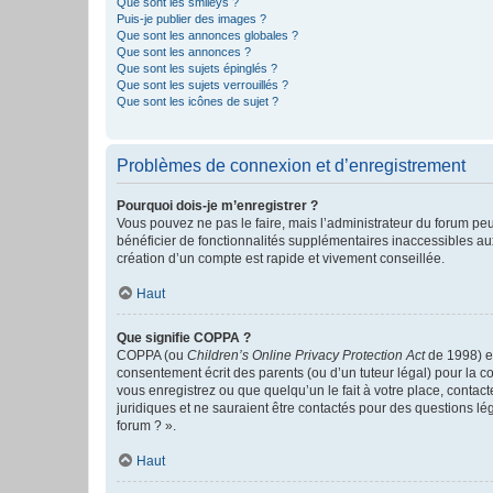
Que sont les smileys ?
Puis-je publier des images ?
Que sont les annonces globales ?
Que sont les annonces ?
Que sont les sujets épinglés ?
Que sont les sujets verrouillés ?
Que sont les icônes de sujet ?
Problèmes de connexion et d’enregistrement
Pourquoi dois-je m’enregistrer ?
Vous pouvez ne pas le faire, mais l’administrateur du forum peu
bénéficier de fonctionnalités supplémentaires inaccessibles au
création d’un compte est rapide et vivement conseillée.
Haut
Que signifie COPPA ?
COPPA (ou
Children’s Online Privacy Protection Act
de 1998) es
consentement écrit des parents (ou d’un tuteur légal) pour la c
vous enregistrez ou que quelqu’un le fait à votre place, contac
juridiques et ne sauraient être contactés pour des questions lé
forum ? ».
Haut