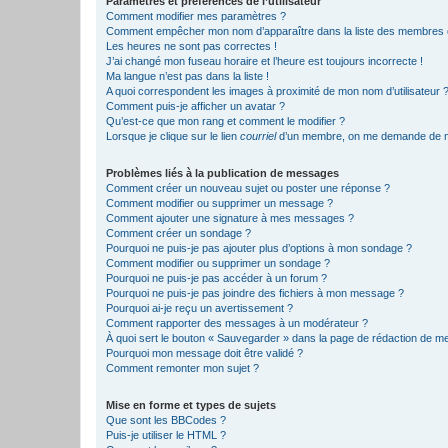
Paramètres et préférences de l’utilisateur
Comment modifier mes paramètres ?
Comment empêcher mon nom d’apparaître dans la liste des membres
Les heures ne sont pas correctes !
J’ai changé mon fuseau horaire et l’heure est toujours incorrecte !
Ma langue n’est pas dans la liste !
A quoi correspondent les images à proximité de mon nom d’utilisateur 
Comment puis-je afficher un avatar ?
Qu’est-ce que mon rang et comment le modifier ?
Lorsque je clique sur le lien
courriel
d’un membre, on me demande de m
Problèmes liés à la publication de messages
Comment créer un nouveau sujet ou poster une réponse ?
Comment modifier ou supprimer un message ?
Comment ajouter une signature à mes messages ?
Comment créer un sondage ?
Pourquoi ne puis-je pas ajouter plus d’options à mon sondage ?
Comment modifier ou supprimer un sondage ?
Pourquoi ne puis-je pas accéder à un forum ?
Pourquoi ne puis-je pas joindre des fichiers à mon message ?
Pourquoi ai-je reçu un avertissement ?
Comment rapporter des messages à un modérateur ?
À quoi sert le bouton « Sauvegarder » dans la page de rédaction de 
Pourquoi mon message doit être validé ?
Comment remonter mon sujet ?
Mise en forme et types de sujets
Que sont les BBCodes ?
Puis-je utiliser le HTML ?