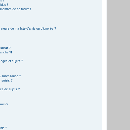
s !
bles !
n membre de ce forum !
ateurs de ma liste d’amis ou d’ignorés ?
sultat ?
anche ?!
ages et sujets ?
a surveillance ?
 sujets ?
es de sujets ?
orum ?
ible ?