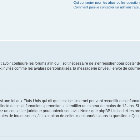
Qui contacter pour les abus ou les questio
Comment puis-je contacter un administrateu
t avoir configuré les forums afin qu’il soit nécessaire de s’enregistrer pour poster
x invités comme les avatars personnalisés, la messagerie privée, l’envoi de courri
t une loi aux États-Unis qui dit que les sites Internet pouvant recueillir des infor
ollecte de ces informations permettant d’identifier un mineur de moins de 13 ans. S
tez un conseiller juridique pour obtenir son avis. Notez que phpBB Limited et les pr
gales de toutes sortes, à l’exception de celles mentionnées dans la question « Qui