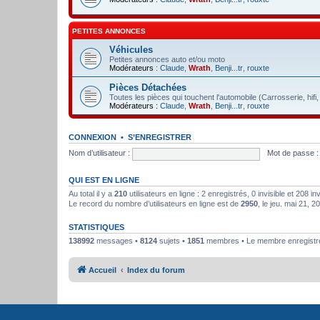
PETITES ANNONCES
Véhicules
Petites annonces auto et/ou moto
Modérateurs :
Claude
,
Wrath
,
Benji...tr
,
rouxte
Pièces Détachées
Toutes les pièces qui touchent l'automobile (Carrosserie, hifi
Modérateurs :
Claude
,
Wrath
,
Benji...tr
,
rouxte
CONNEXION
•
S’ENREGISTRER
Nom d’utilisateur :
Mot de passe :
QUI EST EN LIGNE
Au total il y a
210
utilisateurs en ligne : 2 enregistrés, 0 invisible et 208 i
Le record du nombre d’utilisateurs en ligne est de
2950
, le jeu. mai 21, 
STATISTIQUES
138992
messages •
8124
sujets •
1851
membres • Le membre enregistré 
Accueil
Index du forum