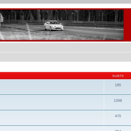
SUJETS
195
1348
470