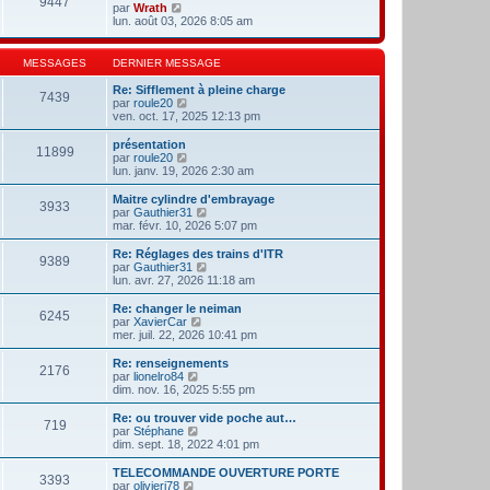
9447
l
m
V
par
Wrath
n
e
e
o
lun. août 03, 2026 8:05 am
i
d
s
i
e
e
s
r
r
r
a
l
m
MESSAGES
DERNIER MESSAGE
n
g
e
e
i
e
d
s
Re: Sifflement à pleine charge
e
7439
e
s
V
par
roule20
r
r
a
o
ven. oct. 17, 2025 12:13 pm
m
n
g
i
e
i
e
r
présentation
s
11899
e
l
V
par
roule20
s
r
e
o
lun. janv. 19, 2026 2:30 am
a
m
d
i
g
e
e
r
e
Maitre cylindre d'embrayage
s
3933
r
l
V
par
Gauthier31
s
n
e
o
mar. févr. 10, 2026 5:07 pm
a
i
d
i
g
e
e
r
Re: Réglages des trains d'ITR
e
r
9389
r
l
V
par
Gauthier31
m
n
e
o
lun. avr. 27, 2026 11:18 am
e
i
d
i
s
e
e
r
Re: changer le neiman
s
r
6245
r
l
V
par
XavierCar
a
m
n
e
o
mer. juil. 22, 2026 10:41 pm
g
e
i
d
i
e
s
e
e
r
Re: renseignements
s
r
2176
r
l
V
par
lionelro84
a
m
n
e
o
dim. nov. 16, 2025 5:55 pm
g
e
i
d
i
e
s
e
e
r
Re: ou trouver vide poche aut…
s
r
719
r
l
V
par
Stéphane
a
m
n
e
o
dim. sept. 18, 2022 4:01 pm
g
e
i
d
i
e
s
e
e
r
TELECOMMANDE OUVERTURE PORTE
s
r
3393
r
l
V
par
olivierj78
a