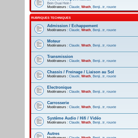
Bein Ouai Hein !
Modérateurs :
Claude
,
Wrath
,
Benji...tr
,
rouxte
RUBRIQUES TECHNIQUES
Admission / Echappement
Modérateurs :
Claude
,
Wrath
,
Benji...tr
,
rouxte
Moteur
Modérateurs :
Claude
,
Wrath
,
Benji...tr
,
rouxte
Transmission
Modérateurs :
Claude
,
Wrath
,
Benji...tr
,
rouxte
Chassis / Freinage / Liaison au Sol
Modérateurs :
Claude
,
Wrath
,
Benji...tr
,
rouxte
Electronique
Modérateurs :
Claude
,
Wrath
,
Benji...tr
,
rouxte
Carrosserie
Modérateurs :
Claude
,
Wrath
,
Benji...tr
,
rouxte
Système Audio / Hifi / Vidéo
Modérateurs :
Claude
,
Wrath
,
Benji...tr
,
rouxte
Autres
Modérateurs :
Claude
,
Wrath
,
Benji...tr
,
rouxte