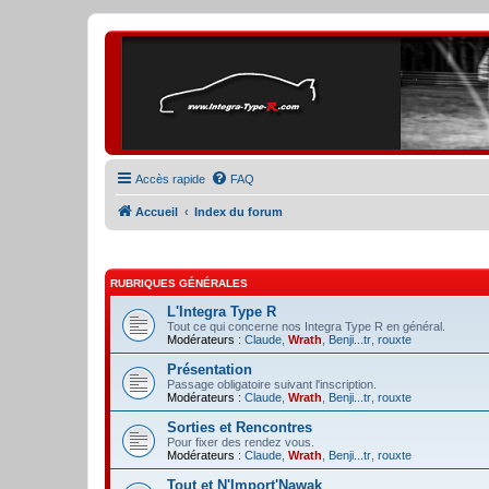
Accès rapide
FAQ
Accueil
Index du forum
RUBRIQUES GÉNÉRALES
L'Integra Type R
Tout ce qui concerne nos Integra Type R en général.
Modérateurs :
Claude
,
Wrath
,
Benji...tr
,
rouxte
Présentation
Passage obligatoire suivant l'inscription.
Modérateurs :
Claude
,
Wrath
,
Benji...tr
,
rouxte
Sorties et Rencontres
Pour fixer des rendez vous.
Modérateurs :
Claude
,
Wrath
,
Benji...tr
,
rouxte
Tout et N'Import'Nawak