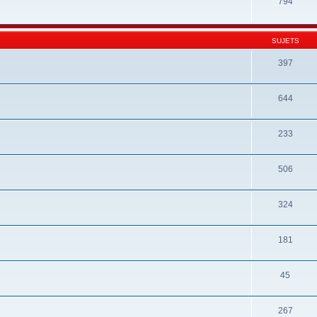
794
SUJETS
397
644
233
506
324
181
45
267