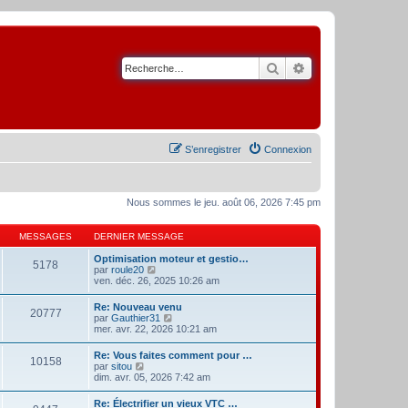
Rechercher
Recherche avancé
S’enregistrer
Connexion
Nous sommes le jeu. août 06, 2026 7:45 pm
MESSAGES
DERNIER MESSAGE
Optimisation moteur et gestio…
5178
V
par
roule20
o
ven. déc. 26, 2025 10:26 am
i
r
Re: Nouveau venu
20777
l
V
par
Gauthier31
e
o
mer. avr. 22, 2026 10:21 am
d
i
e
r
Re: Vous faites comment pour …
r
10158
l
V
par
sitou
n
e
o
dim. avr. 05, 2026 7:42 am
i
d
i
e
e
r
r
Re: Électrifier un vieux VTC …
r