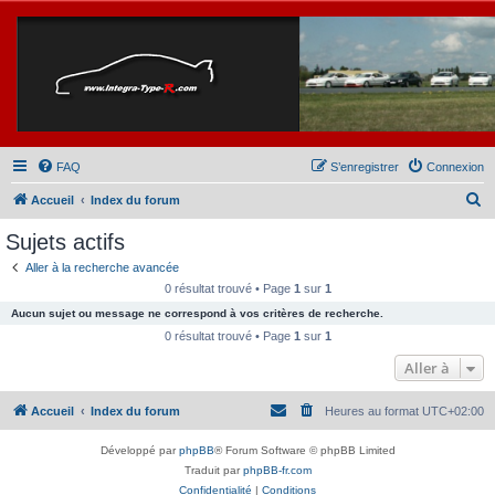
FAQ
S’enregistrer
Connexion
R
Accueil
Index du forum
e
Sujets actifs
c
Aller à la recherche avancée
h
0 résultat trouvé • Page
1
sur
1
e
Aucun sujet ou message ne correspond à vos critères de recherche.
r
0 résultat trouvé • Page
1
sur
1
c
Aller à
h
Accueil
Index du forum
Heures au format
UTC+02:00
e
r
Développé par
phpBB
® Forum Software © phpBB Limited
Traduit par
phpBB-fr.com
Confidentialité
|
Conditions