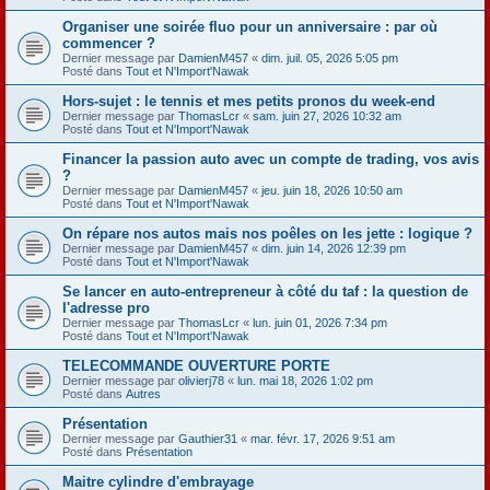
Organiser une soirée fluo pour un anniversaire : par où
commencer ?
Dernier message par
DamienM457
«
dim. juil. 05, 2026 5:05 pm
Posté dans
Tout et N'Import'Nawak
Hors-sujet : le tennis et mes petits pronos du week-end
Dernier message par
ThomasLcr
«
sam. juin 27, 2026 10:32 am
Posté dans
Tout et N'Import'Nawak
Financer la passion auto avec un compte de trading, vos avis
?
Dernier message par
DamienM457
«
jeu. juin 18, 2026 10:50 am
Posté dans
Tout et N'Import'Nawak
On répare nos autos mais nos poêles on les jette : logique ?
Dernier message par
DamienM457
«
dim. juin 14, 2026 12:39 pm
Posté dans
Tout et N'Import'Nawak
Se lancer en auto-entrepreneur à côté du taf : la question de
l'adresse pro
Dernier message par
ThomasLcr
«
lun. juin 01, 2026 7:34 pm
Posté dans
Tout et N'Import'Nawak
TELECOMMANDE OUVERTURE PORTE
Dernier message par
olivierj78
«
lun. mai 18, 2026 1:02 pm
Posté dans
Autres
Présentation
Dernier message par
Gauthier31
«
mar. févr. 17, 2026 9:51 am
Posté dans
Présentation
Maitre cylindre d'embrayage