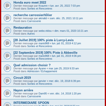
Honda euro meet 2022
Dernier message par
Kraumn
«
lun. avr. 25, 2022 7:03 pm
Posté dans
Sorties et Rencontres
recherche carrossier/tôlier
Dernier message par
akiraltd
«
sam. déc. 25, 2021 10:11 pm
Posté dans
Carrosserie
Restauration
Dernier message par
webo.nklou
«
dim. mars 01, 2020 10:21 am
Posté dans
Autres
[28 Juillet 2019] 100% piste à Lurcy-Levis
Dernier message par
mario968
«
lun. juil. 01, 2019 4:12 pm
Posté dans
Sorties et Rencontres
[22 Septembre 2019] 100% Piste à Abbeville
Dernier message par
mario968
«
lun. juil. 01, 2019 4:06 pm
Posté dans
Sorties et Rencontres
Quel admission choisir ?
Dernier message par
Ayane
«
mar. juin 25, 2019 9:33 am
Posté dans
Admission / Echappement
Circuit 2019
Dernier message par
janvier
«
mer. déc. 19, 2018 6:39 pm
Posté dans
Sorties et Rencontres
Hayon arrière
Dernier message par
Dam95
«
ven. déc. 14, 2018 1:20 pm
Posté dans
Carrosserie
INTERMEDIARE SPOON
Dernier message par
itr-3517
«
lun. mai 14, 2018 8:37 pm