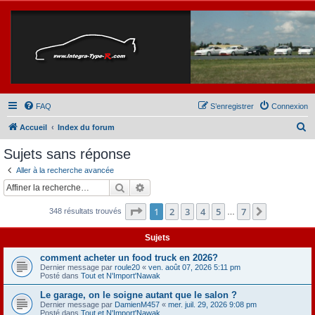
FAQ
S’enregistrer
Connexion
R
Accueil
Index du forum
e
Sujets sans réponse
c
Aller à la recherche avancée
h
Rechercher
Recherche avancée
e
Page
1
sur
7
1
2
3
4
5
7
Suivante
348 résultats trouvés
r
…
c
Sujets
h
comment acheter un food truck en 2026?
e
Dernier message par
roule20
«
ven. août 07, 2026 5:11 pm
Posté dans
Tout et N'Import'Nawak
r
Le garage, on le soigne autant que le salon ?
Dernier message par
DamienM457
«
mer. juil. 29, 2026 9:08 pm
Posté dans
Tout et N'Import'Nawak