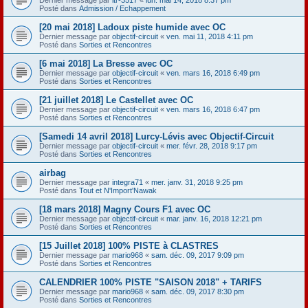
Posté dans
Admission / Echappement
[20 mai 2018] Ladoux piste humide avec OC
Dernier message par
objectif-circuit
«
ven. mai 11, 2018 4:11 pm
Posté dans
Sorties et Rencontres
[6 mai 2018] La Bresse avec OC
Dernier message par
objectif-circuit
«
ven. mars 16, 2018 6:49 pm
Posté dans
Sorties et Rencontres
[21 juillet 2018] Le Castellet avec OC
Dernier message par
objectif-circuit
«
ven. mars 16, 2018 6:47 pm
Posté dans
Sorties et Rencontres
[Samedi 14 avril 2018] Lurcy-Lévis avec Objectif-Circuit
Dernier message par
objectif-circuit
«
mer. févr. 28, 2018 9:17 pm
Posté dans
Sorties et Rencontres
airbag
Dernier message par
integra71
«
mer. janv. 31, 2018 9:25 pm
Posté dans
Tout et N'Import'Nawak
[18 mars 2018] Magny Cours F1 avec OC
Dernier message par
objectif-circuit
«
mar. janv. 16, 2018 12:21 pm
Posté dans
Sorties et Rencontres
[15 Juillet 2018] 100% PISTE à CLASTRES
Dernier message par
mario968
«
sam. déc. 09, 2017 9:09 pm
Posté dans
Sorties et Rencontres
CALENDRIER 100% PISTE "SAISON 2018" + TARIFS
Dernier message par
mario968
«
sam. déc. 09, 2017 8:30 pm
Posté dans
Sorties et Rencontres