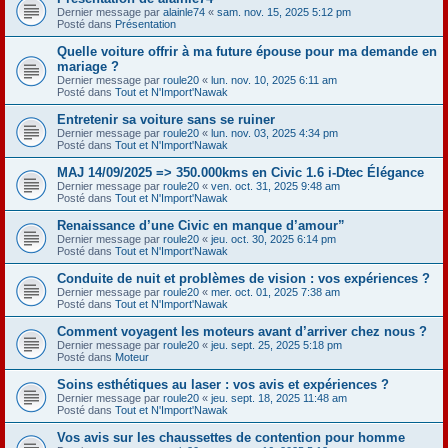
Dernier message par
alainle74
«
sam. nov. 15, 2025 5:12 pm
Posté dans
Présentation
Quelle voiture offrir à ma future épouse pour ma demande en
mariage ?
Dernier message par
roule20
«
lun. nov. 10, 2025 6:11 am
Posté dans
Tout et N'Import'Nawak
Entretenir sa voiture sans se ruiner
Dernier message par
roule20
«
lun. nov. 03, 2025 4:34 pm
Posté dans
Tout et N'Import'Nawak
MAJ 14/09/2025 => 350.000kms en Civic 1.6 i-Dtec Élégance
Dernier message par
roule20
«
ven. oct. 31, 2025 9:48 am
Posté dans
Tout et N'Import'Nawak
Renaissance d’une Civic en manque d’amour”
Dernier message par
roule20
«
jeu. oct. 30, 2025 6:14 pm
Posté dans
Tout et N'Import'Nawak
Conduite de nuit et problèmes de vision : vos expériences ?
Dernier message par
roule20
«
mer. oct. 01, 2025 7:38 am
Posté dans
Tout et N'Import'Nawak
Comment voyagent les moteurs avant d’arriver chez nous ?
Dernier message par
roule20
«
jeu. sept. 25, 2025 5:18 pm
Posté dans
Moteur
Soins esthétiques au laser : vos avis et expériences ?
Dernier message par
roule20
«
jeu. sept. 18, 2025 11:48 am
Posté dans
Tout et N'Import'Nawak
Vos avis sur les chaussettes de contention pour homme