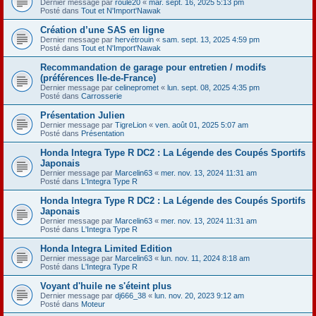
Dernier message par
roule20
«
mar. sept. 16, 2025 5:13 pm
Posté dans
Tout et N'Import'Nawak
Création d’une SAS en ligne
Dernier message par
hervétrouin
«
sam. sept. 13, 2025 4:59 pm
Posté dans
Tout et N'Import'Nawak
Recommandation de garage pour entretien / modifs
(préférences Ile-de-France)
Dernier message par
celinepromet
«
lun. sept. 08, 2025 4:35 pm
Posté dans
Carrosserie
Présentation Julien
Dernier message par
TigreLion
«
ven. août 01, 2025 5:07 am
Posté dans
Présentation
Honda Integra Type R DC2 : La Légende des Coupés Sportifs
Japonais
Dernier message par
Marcelin63
«
mer. nov. 13, 2024 11:31 am
Posté dans
L'Integra Type R
Honda Integra Type R DC2 : La Légende des Coupés Sportifs
Japonais
Dernier message par
Marcelin63
«
mer. nov. 13, 2024 11:31 am
Posté dans
L'Integra Type R
Honda Integra Limited Edition
Dernier message par
Marcelin63
«
lun. nov. 11, 2024 8:18 am
Posté dans
L'Integra Type R
Voyant d'huile ne s'éteint plus
Dernier message par
dj666_38
«
lun. nov. 20, 2023 9:12 am
Posté dans
Moteur