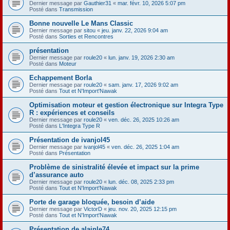
Dernier message par
Gauthier31
«
mar. févr. 10, 2026 5:07 pm
Posté dans
Transmission
Bonne nouvelle Le Mans Classic
Dernier message par
sitou
«
jeu. janv. 22, 2026 9:04 am
Posté dans
Sorties et Rencontres
présentation
Dernier message par
roule20
«
lun. janv. 19, 2026 2:30 am
Posté dans
Moteur
Echappement Borla
Dernier message par
roule20
«
sam. janv. 17, 2026 9:02 am
Posté dans
Tout et N'Import'Nawak
Optimisation moteur et gestion électronique sur Integra Type
R : expériences et conseils
Dernier message par
roule20
«
ven. déc. 26, 2025 10:26 am
Posté dans
L'Integra Type R
Présentation de ivanjol45
Dernier message par
ivanjol45
«
ven. déc. 26, 2025 1:04 am
Posté dans
Présentation
Problème de sinistralité élevée et impact sur la prime
d’assurance auto
Dernier message par
roule20
«
lun. déc. 08, 2025 2:33 pm
Posté dans
Tout et N'Import'Nawak
Porte de garage bloquée, besoin d’aide
Dernier message par
VictorD
«
jeu. nov. 20, 2025 12:15 pm
Posté dans
Tout et N'Import'Nawak
Présentation de alainle74