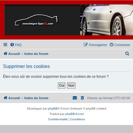
FAQ
S’enregistrer
Connexion
R
Accueil
Index du forum
e
Supprimer les cookies
c
h
Êtes-vous sûr de vouloir supprimer tous les cookies de ce forum ?
e
r
c
Accueil
Index du forum
Heures au format
UTC+02:00
h
Développé par
phpBB
® Forum Software © phpBB Limited
e
Traduit par
phpBB-fr.com
r
Confidentialité
|
Conditions