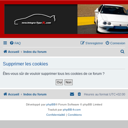
FAQ
S’enregistrer
Connexion
R
Accueil
Index du forum
e
Supprimer les cookies
c
h
Êtes-vous sûr de vouloir supprimer tous les cookies de ce forum ?
e
r
c
Accueil
Index du forum
Heures au format
UTC+02:00
h
Développé par
phpBB
® Forum Software © phpBB Limited
e
Traduit par
phpBB-fr.com
r
Confidentialité
|
Conditions