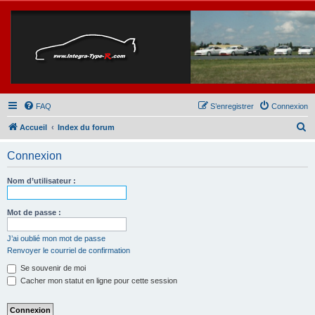
FAQ
S’enregistrer
Connexion
R
Accueil
Index du forum
e
Connexion
c
h
Nom d’utilisateur :
e
r
Mot de passe :
c
J’ai oublié mon mot de passe
h
Renvoyer le courriel de confirmation
e
Se souvenir de moi
r
Cacher mon statut en ligne pour cette session