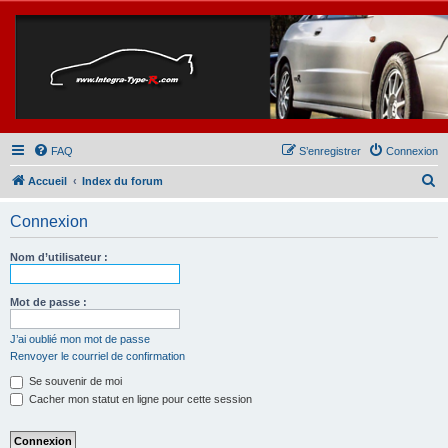
FAQ
S’enregistrer
Connexion
R
Accueil
Index du forum
e
Connexion
c
h
Nom d’utilisateur :
e
r
Mot de passe :
c
J’ai oublié mon mot de passe
h
Renvoyer le courriel de confirmation
e
Se souvenir de moi
r
Cacher mon statut en ligne pour cette session