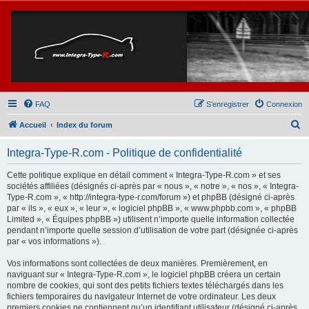
FAQ
S’enregistrer
Connexion
R
Accueil
Index du forum
e
Integra-Type-R.com - Politique de confidentialité
c
h
Cette politique explique en détail comment « Integra-Type-R.com » et ses
sociétés affiliées (désignés ci-après par « nous », « notre », « nos », « Integra-
e
Type-R.com », « http://integra-type-r.com/forum ») et phpBB (désigné ci-après
r
par « ils », « eux », « leur », « logiciel phpBB », « www.phpbb.com », « phpBB
Limited », « Équipes phpBB ») utilisent n’importe quelle information collectée
c
pendant n’importe quelle session d’utilisation de votre part (désignée ci-après
h
par « vos informations »).
e
Vos informations sont collectées de deux manières. Premièrement, en
r
naviguant sur « Integra-Type-R.com », le logiciel phpBB créera un certain
nombre de cookies, qui sont des petits fichiers textes téléchargés dans les
fichiers temporaires du navigateur Internet de votre ordinateur. Les deux
premiers cookies ne contiennent qu’un identifiant utilisateur (désigné ci-après