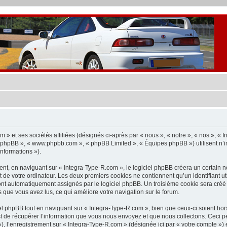
» et ses sociétés affiliées (désignés ci-après par « nous », « notre », « nos », « In
iel phpBB », « www.phpbb.com », « phpBB Limited », « Équipes phpBB ») utilisent n’
informations »).
t, en naviguant sur « Integra-Type-R.com », le logiciel phpBB créera un certain nom
 de votre ordinateur. Les deux premiers cookies ne contiennent qu’un identifiant util
sont automatiquement assignés par le logiciel phpBB. Un troisième cookie sera créé
ts que vous avez lus, ce qui améliore votre navigation sur le forum.
 phpBB tout en naviguant sur « Integra-Type-R.com », bien que ceux-ci soient hor
de récupérer l’information que vous nous envoyez et que nous collectons. Ceci peut 
 »), l’enregistrement sur « Integra-Type-R.com » (désignée ici par « votre compte 