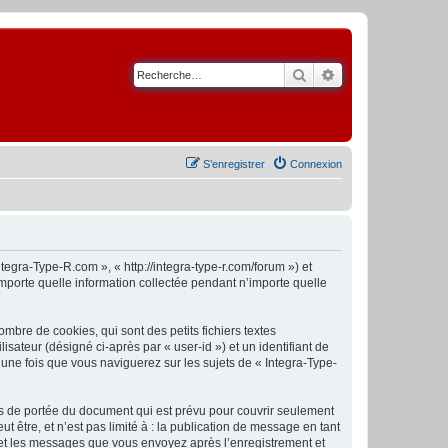
Rechercher
Recherche avancé
S’enregistrer
Connexion
tegra-Type-R.com », « http://integra-type-r.com/forum ») et
importe quelle information collectée pendant n’importe quelle
bre de cookies, qui sont des petits fichiers textes
isateur (désigné ci-après par « user-id ») et un identifiant de
 une fois que vous naviguerez sur les sujets de « Integra-Type-
s de portée du document qui est prévu pour couvrir seulement
être, et n’est pas limité à : la publication de message en tant
») et les messages que vous envoyez après l’enregistrement et