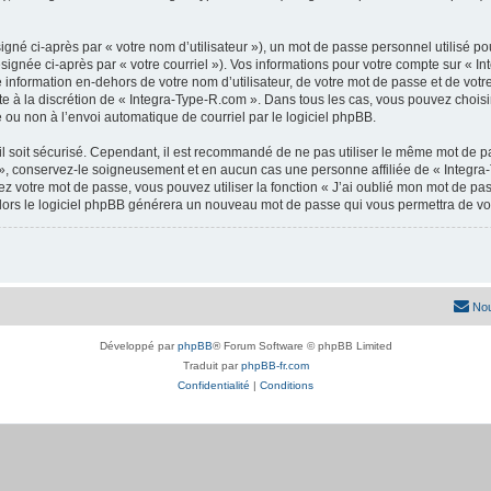
gné ci-après par « votre nom d’utilisateur »), un mot de passe personnel utilisé po
signée ci-après par « votre courriel »). Vos informations pour votre compte sur « I
nformation en-dehors de votre nom d’utilisateur, de votre mot de passe et de votre
ste à la discrétion de « Integra-Type-R.com ». Dans tous les cas, vous pouvez choisi
 ou non à l’envoi automatique de courriel par le logiciel phpBB.
l soit sécurisé. Cependant, il est recommandé de ne pas utiliser le même mot de pas
», conservez-le soigneusement et en aucun cas une personne affiliée de « Integra
 votre mot de passe, vous pouvez utiliser la fonction « J’ai oublié mon mot de pa
, alors le logiciel phpBB générera un nouveau mot de passe qui vous permettra de v
Nou
Développé par
phpBB
® Forum Software © phpBB Limited
Traduit par
phpBB-fr.com
Confidentialité
|
Conditions