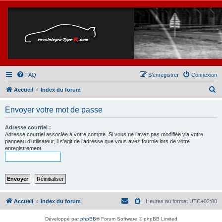
FAQ
S’enregistrer
Connexion
R
Accueil
Index du forum
e
Envoyer votre mot de passe
c
h
Adresse courriel :
Adresse courriel associée à votre compte. Si vous ne l’avez pas modifiée via votre
e
panneau d’utilisateur, il s’agit de l’adresse que vous avez fournie lors de votre
enregistrement.
r
c
h
e
r
Accueil
Index du forum
Heures au format
UTC+02:00
Développé par
phpBB
® Forum Software © phpBB Limited