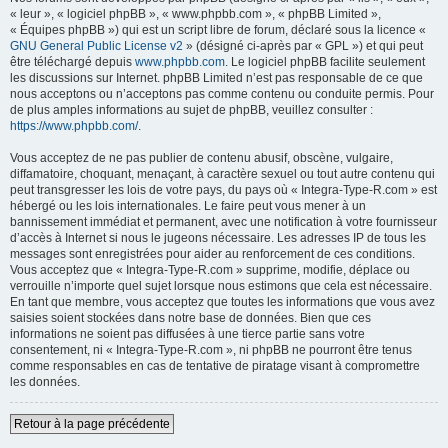
« leur », « logiciel phpBB », « www.phpbb.com », « phpBB Limited »,
« Équipes phpBB ») qui est un script libre de forum, déclaré sous la licence «
GNU General Public License v2
» (désigné ci-après par « GPL ») et qui peut
être téléchargé depuis
www.phpbb.com
. Le logiciel phpBB facilite seulement
les discussions sur Internet. phpBB Limited n’est pas responsable de ce que
nous acceptons ou n’acceptons pas comme contenu ou conduite permis. Pour
de plus amples informations au sujet de phpBB, veuillez consulter :
https://www.phpbb.com/
.
Vous acceptez de ne pas publier de contenu abusif, obscène, vulgaire,
diffamatoire, choquant, menaçant, à caractère sexuel ou tout autre contenu qui
peut transgresser les lois de votre pays, du pays où « Integra-Type-R.com » est
hébergé ou les lois internationales. Le faire peut vous mener à un
bannissement immédiat et permanent, avec une notification à votre fournisseur
d’accès à Internet si nous le jugeons nécessaire. Les adresses IP de tous les
messages sont enregistrées pour aider au renforcement de ces conditions.
Vous acceptez que « Integra-Type-R.com » supprime, modifie, déplace ou
verrouille n’importe quel sujet lorsque nous estimons que cela est nécessaire.
En tant que membre, vous acceptez que toutes les informations que vous avez
saisies soient stockées dans notre base de données. Bien que ces
informations ne soient pas diffusées à une tierce partie sans votre
consentement, ni « Integra-Type-R.com », ni phpBB ne pourront être tenus
comme responsables en cas de tentative de piratage visant à compromettre
les données.
Retour à la page précédente