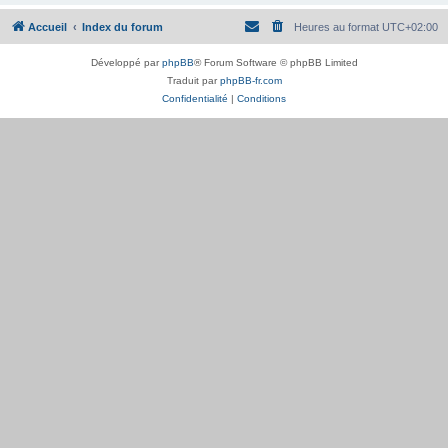
Accueil
Index du forum
Heures au format
UTC+02:00
Développé par
phpBB
® Forum Software © phpBB Limited
Traduit par
phpBB-fr.com
Confidentialité
|
Conditions