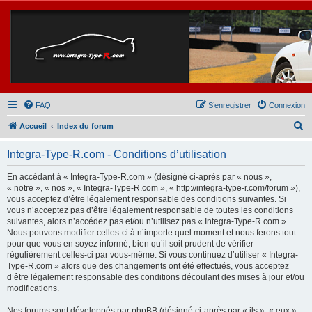
FAQ
S’enregistrer
Connexion
R
Accueil
Index du forum
e
Integra-Type-R.com - Conditions d’utilisation
c
h
En accédant à « Integra-Type-R.com » (désigné ci-après par « nous »,
« notre », « nos », « Integra-Type-R.com », « http://integra-type-r.com/forum »),
e
vous acceptez d’être légalement responsable des conditions suivantes. Si
r
vous n’acceptez pas d’être légalement responsable de toutes les conditions
suivantes, alors n’accédez pas et/ou n’utilisez pas « Integra-Type-R.com ».
c
Nous pouvons modifier celles-ci à n’importe quel moment et nous ferons tout
h
pour que vous en soyez informé, bien qu’il soit prudent de vérifier
régulièrement celles-ci par vous-même. Si vous continuez d’utiliser « Integra-
e
Type-R.com » alors que des changements ont été effectués, vous acceptez
r
d’être légalement responsable des conditions découlant des mises à jour et/ou
modifications.
Nos forums sont développés par phpBB (désigné ci-après par « ils », « eux »,