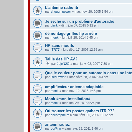
L'antenne radio itr
par
shogun power
» mar. nov. 29, 2005 1:54 pm
Je seche sur un problème d'autoradio
par
glurk
» dim. juin 07, 2015 5:12 pm
démontage grilles hp arrière
par
monk
» lun. juil. 28, 2014 5:45 pm
HP sans modifs
par
ITR77
» lun. déc. 17, 2007 12:58 am
Taille des HP AV?
par
JojoN2O
» mar. janv. 02, 2007 7:30 pm
Quelle couleur pour un autoradio dans une inte
par
RedPower
» mar. févr. 28, 2006 8:03 pm
amplificateur antenne adaptable
par
monk
» mar. nov. 12, 2013 1:45 pm
Monk #mon installation#
par
monk
» mer. mai 29, 2013 9:24 pm
Où trouver les postes gathers ITR ???
par
christophe.m
» dim. févr. 05, 2006 10:12 pm
antenn radio..
par
yo@nn
» sam. avr. 23, 2011 1:46 pm