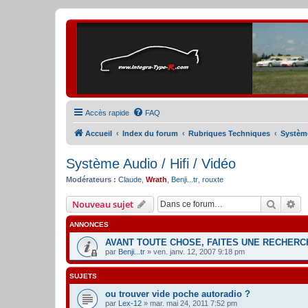
Accès rapide
FAQ
Accueil
Index du forum
Rubriques Techniques
Système
Système Audio / Hifi / Vidéo
Modérateurs :
Claude
,
Wrath
,
Benji...tr
,
rouxte
Recher
Re
Nouveau sujet
ANNONCES
AVANT TOUTE CHOSE, FAITES UNE RECHERCH
par
Benji...tr
» ven. janv. 12, 2007 9:18 pm
SUJETS
ou trouver vide poche autoradio ?
par
Lex-12
» mar. mai 24, 2011 7:52 pm