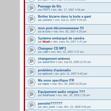
Passage de fils
par
ITR77
» lun. déc. 17, 2007 4:56 pm
Boitier bizarre dans la boite a gant
par
ya2nick
» ven. mai 11, 2007 9:34 pm
mon post déconneeeeeeee !!!!
par
le tcho
» mar. févr. 06, 2007 4:29 pm
Systeme embarqué de caméra
par
Wrath
» dim. mars 04, 2007 1:47 pm
Changeur CD MP3
par
colin
» ven. févr. 02, 2007 2:37 pm
changement antenne
par
david7614
» mer. mai 03, 2006 11:53 am
probléme d'autoradio
par
jojokook
» jeu. janv. 11, 2007 6:43 pm
Ma sono specifique ITR
par
bapts
» mar. févr. 28, 2006 10:30 pm
Equipement audio origine ???
par
RedPower
» lun. déc. 26, 2005 1:18 pm
parasite??????'
par
nico_tuner
» mer. févr. 22, 2006 9:36 pm