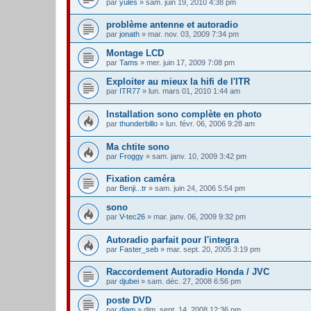
par
yules
» sam. juin 19, 2010 4:38 pm
problème antenne et autoradio
par
jonath
» mar. nov. 03, 2009 7:34 pm
Montage LCD
par
Tams
» mer. juin 17, 2009 7:08 pm
Exploiter au mieux la hifi de l'ITR
par
ITR77
» lun. mars 01, 2010 1:44 am
Installation sono complète en photo
par
thunderbillo
» lun. févr. 06, 2006 9:28 am
Ma chtite sono
par
Froggy
» sam. janv. 10, 2009 3:42 pm
Fixation caméra
par
Benji...tr
» sam. juin 24, 2006 5:54 pm
sono
par
V-tec26
» mar. janv. 06, 2009 9:32 pm
Autoradio parfait pour l'integra
par
Faster_seb
» mar. sept. 20, 2005 3:19 pm
Raccordement Autoradio Honda / JVC
par
djubei
» sam. déc. 27, 2008 6:56 pm
poste DVD
par
djam
» dim. sept. 14, 2008 12:36 pm