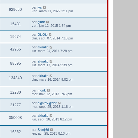
par
jyc
929650
ven. mars 11, 2022 2:11 pm
par
glurk
15431
ven. juin 12, 2015 1:54 pm
par
DipDip
19674
dim. sept. 07, 2014 7:10 pm
par
akiraltd
42965
lun. mars 24, 2014 7:29 pm
par
akiraltd
88595
lun. mars 17, 2014 9:39 pm
par
akiraltd
134340
dim. mars 16, 2014 9:02 pm
par
monk
12280
mar. nov. 12, 2013 1:45 pm
par
d@vev@dor
21277
mer. sept. 25, 2013 1:18 pm
par
akiraltd
350008
lun. sept. 16, 2013 6:12 pm
par
Shinji66
16862
jeu. avr. 25, 2013 8:13 pm