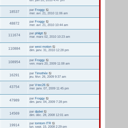
par
Froggy
18537
mer. avr. 21, 2010 11:06 am
par
Froggy
48872
mer. avr. 21, 2010 10:44 am
par
philgtt
111674
mar. mars 02, 2010 10:23 am
par
west motion
110884
dim. janv. 31, 2010 12:28 pm
par
Froggy
108954
ven. mars 20, 2009 11:08 am
par
Timothée
16291
jeu. févr. 26, 2009 9:37 am
par
V-tec26
43754
mer. janv. 07, 2009 11:45 pm
par
Froggy
47989
dim. janv. 04, 2009 7:28 pm
par
djubei
14569
dim. déc. 28, 2008 12:01 am
par
tomtom ITR
19914
lun. sept. 15, 2008 2:29 pm