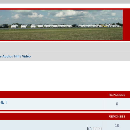
 Audio / Hifi / Vidéo
cher
cherche avancée
RÉPONSES
E !
0
RÉPONSES
18
1
2