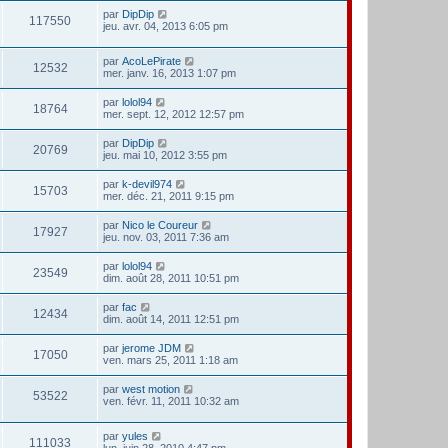
par
DipDip
117550
jeu. avr. 04, 2013 6:05 pm
par
AcoLePirate
12532
mer. janv. 16, 2013 1:07 pm
par
lolol94
18764
mer. sept. 12, 2012 12:57 pm
par
DipDip
20769
jeu. mai 10, 2012 3:55 pm
par
k-devil974
15703
mer. déc. 21, 2011 9:15 pm
par
Nico le Coureur
17927
jeu. nov. 03, 2011 7:36 am
par
lolol94
23549
dim. août 28, 2011 10:51 pm
par
fac
12434
dim. août 14, 2011 12:51 pm
par
jerome JDM
17050
ven. mars 25, 2011 1:18 am
par
west motion
53522
ven. févr. 11, 2011 10:32 am
par
yules
111033
lun. juin 28, 2010 4:47 pm