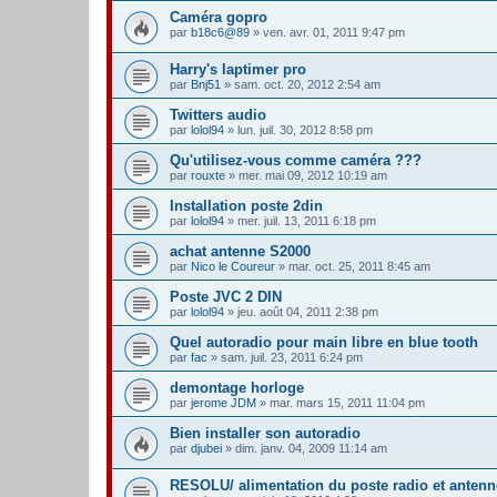
Caméra gopro
par
b18c6@89
» ven. avr. 01, 2011 9:47 pm
Harry's laptimer pro
par
Bnj51
» sam. oct. 20, 2012 2:54 am
Twitters audio
par
lolol94
» lun. juil. 30, 2012 8:58 pm
Qu'utilisez-vous comme caméra ???
par
rouxte
» mer. mai 09, 2012 10:19 am
Installation poste 2din
par
lolol94
» mer. juil. 13, 2011 6:18 pm
achat antenne S2000
par
Nico le Coureur
» mar. oct. 25, 2011 8:45 am
Poste JVC 2 DIN
par
lolol94
» jeu. août 04, 2011 2:38 pm
Quel autoradio pour main libre en blue tooth
par
fac
» sam. juil. 23, 2011 6:24 pm
demontage horloge
par
jerome JDM
» mar. mars 15, 2011 11:04 pm
Bien installer son autoradio
par
djubei
» dim. janv. 04, 2009 11:14 am
RESOLU/ alimentation du poste radio et antenn