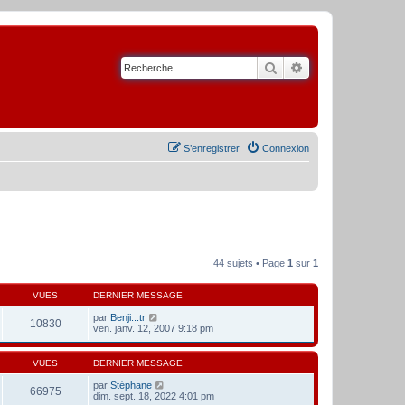
Rechercher
Recherche avancé
S’enregistrer
Connexion
44 sujets • Page
1
sur
1
VUES
DERNIER MESSAGE
par
Benji...tr
10830
ven. janv. 12, 2007 9:18 pm
VUES
DERNIER MESSAGE
par
Stéphane
66975
dim. sept. 18, 2022 4:01 pm