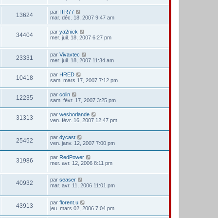
par
ITR77
13624
mar. déc. 18, 2007 9:47 am
par
ya2nick
34404
mer. juil. 18, 2007 6:27 pm
par
Vivavtec
23331
mer. juil. 18, 2007 11:34 am
par
HRED
10418
sam. mars 17, 2007 7:12 pm
par
colin
12235
sam. févr. 17, 2007 3:25 pm
par
wesborlande
31313
ven. févr. 16, 2007 12:47 pm
par
dycast
25452
ven. janv. 12, 2007 7:00 pm
par
RedPower
31986
mer. avr. 12, 2006 8:11 pm
par
seaser
40932
mar. avr. 11, 2006 11:01 pm
par
florent.u
43913
jeu. mars 02, 2006 7:04 pm