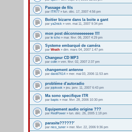
Passage de fils
par
ITR77
» lun. déc. 17, 2007 4:56 pm
Boitier bizarre dans la boite a gant
par
ya2nick
» ven. mai 11, 2007 9:34 pm
mon post déconneeeeeeee !!!!
par
le tcho
» mar. févr. 06, 2007 4:29 pm
Systeme embarqué de caméra
par
Wrath
» dim. mars 04, 2007 1:47 pm
Changeur CD MP3
par
colin
» ven. févr. 02, 2007 2:37 pm
changement antenne
par
david7614
» mer. mai 03, 2006 11:53 am
probléme d'autoradio
par
jojokook
» jeu. janv. 11, 2007 6:43 pm
Ma sono specifique ITR
par
bapts
» mar. févr. 28, 2006 10:30 pm
Equipement audio origine ???
par
RedPower
» lun. déc. 26, 2005 1:18 pm
parasite??????'
par
nico_tuner
» mer. févr. 22, 2006 9:36 pm