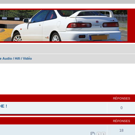
 Audio / Hifi / Vidéo
cher
cherche avancée
RÉPONSES
E !
0
RÉPONSES
18
1
2