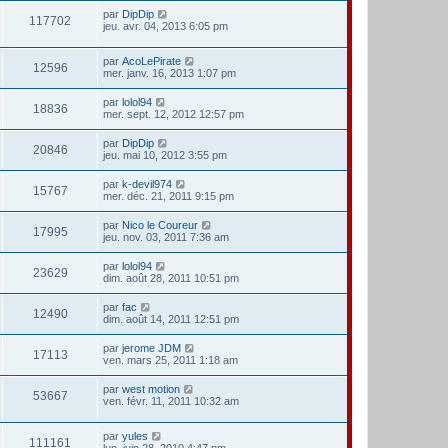
par
DipDip
117702
jeu. avr. 04, 2013 6:05 pm
par
AcoLePirate
12596
mer. janv. 16, 2013 1:07 pm
par
lolol94
18836
mer. sept. 12, 2012 12:57 pm
par
DipDip
20846
jeu. mai 10, 2012 3:55 pm
par
k-devil974
15767
mer. déc. 21, 2011 9:15 pm
par
Nico le Coureur
17995
jeu. nov. 03, 2011 7:36 am
par
lolol94
23629
dim. août 28, 2011 10:51 pm
par
fac
12490
dim. août 14, 2011 12:51 pm
par
jerome JDM
17113
ven. mars 25, 2011 1:18 am
par
west motion
53667
ven. févr. 11, 2011 10:32 am
par
yules
111161
lun. juin 28, 2010 4:47 pm