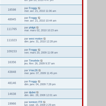
par
Froggy
18598
mer. avr. 21, 2010 11:06 am
par
Froggy
48945
mer. avr. 21, 2010 10:44 am
par
philgtt
111765
mar. mars 02, 2010 10:23 am
par
west motion
111023
dim. janv. 31, 2010 12:28 pm
par
Froggy
109153
ven. mars 20, 2009 11:08 am
par
Timothée
16356
jeu. févr. 26, 2009 9:37 am
par
V-tec26
43848
mer. janv. 07, 2009 11:45 pm
par
Froggy
48146
dim. janv. 04, 2009 7:28 pm
par
djubei
14638
dim. déc. 28, 2008 12:01 am
par
tomtom ITR
19966
lun. sept. 15, 2008 2:29 pm