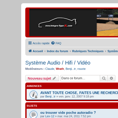
Accès rapide
FAQ
Accueil
Index du forum
Rubriques Techniques
Système
Système Audio / Hifi / Vidéo
Modérateurs :
Claude
,
Wrath
,
Benji...tr
,
rouxte
Recher
Re
Nouveau sujet
ANNONCES
AVANT TOUTE CHOSE, FAITES UNE RECHERCH
par
Benji...tr
» ven. janv. 12, 2007 9:18 pm
SUJETS
ou trouver vide poche autoradio ?
par
Lex-12
» mar. mai 24, 2011 7:52 pm