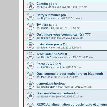
Caméra gopro
par
b18c6@89
» ven. avr. 01, 2011 9:47 pm
Harry's laptimer pro
par
Bnj51
» sam. oct. 20, 2012 2:54 am
Twitters audio
par
lolol94
» lun. juil. 30, 2012 8:58 pm
Qu'utilisez-vous comme caméra ???
par
rouxte
» mer. mai 09, 2012 10:19 am
Installation poste 2din
par
lolol94
» mer. juil. 13, 2011 6:18 pm
achat antenne S2000
par
Nico le Coureur
» mar. oct. 25, 2011 8:45 am
Poste JVC 2 DIN
par
lolol94
» jeu. août 04, 2011 2:38 pm
Quel autoradio pour main libre en blue tooth
par
fac
» sam. juil. 23, 2011 6:24 pm
demontage horloge
par
jerome JDM
» mar. mars 15, 2011 11:04 pm
Bien installer son autoradio
par
djubei
» dim. janv. 04, 2009 11:14 am
RESOLU/ alimentation du poste radio et antenn