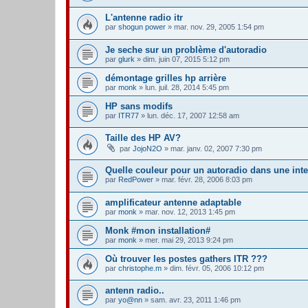
L'antenne radio itr
par
shogun power
» mar. nov. 29, 2005 1:54 pm
Je seche sur un problème d'autoradio
par
glurk
» dim. juin 07, 2015 5:12 pm
démontage grilles hp arrière
par
monk
» lun. juil. 28, 2014 5:45 pm
HP sans modifs
par
ITR77
» lun. déc. 17, 2007 12:58 am
Taille des HP AV?
par
JojoN2O
» mar. janv. 02, 2007 7:30 pm
Quelle couleur pour un autoradio dans une inte
par
RedPower
» mar. févr. 28, 2006 8:03 pm
amplificateur antenne adaptable
par
monk
» mar. nov. 12, 2013 1:45 pm
Monk #mon installation#
par
monk
» mer. mai 29, 2013 9:24 pm
Où trouver les postes gathers ITR ???
par
christophe.m
» dim. févr. 05, 2006 10:12 pm
antenn radio..
par
yo@nn
» sam. avr. 23, 2011 1:46 pm