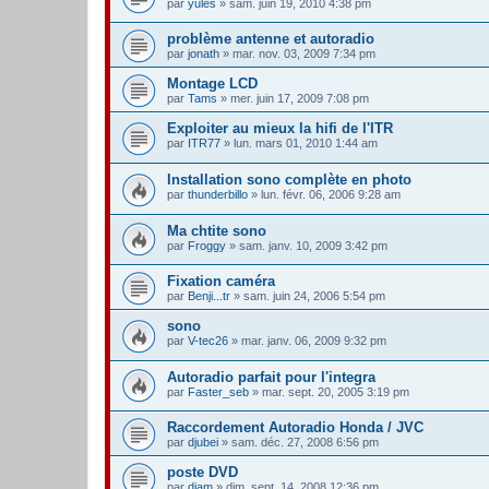
par
yules
» sam. juin 19, 2010 4:38 pm
problème antenne et autoradio
par
jonath
» mar. nov. 03, 2009 7:34 pm
Montage LCD
par
Tams
» mer. juin 17, 2009 7:08 pm
Exploiter au mieux la hifi de l'ITR
par
ITR77
» lun. mars 01, 2010 1:44 am
Installation sono complète en photo
par
thunderbillo
» lun. févr. 06, 2006 9:28 am
Ma chtite sono
par
Froggy
» sam. janv. 10, 2009 3:42 pm
Fixation caméra
par
Benji...tr
» sam. juin 24, 2006 5:54 pm
sono
par
V-tec26
» mar. janv. 06, 2009 9:32 pm
Autoradio parfait pour l'integra
par
Faster_seb
» mar. sept. 20, 2005 3:19 pm
Raccordement Autoradio Honda / JVC
par
djubei
» sam. déc. 27, 2008 6:56 pm
poste DVD
par
djam
» dim. sept. 14, 2008 12:36 pm