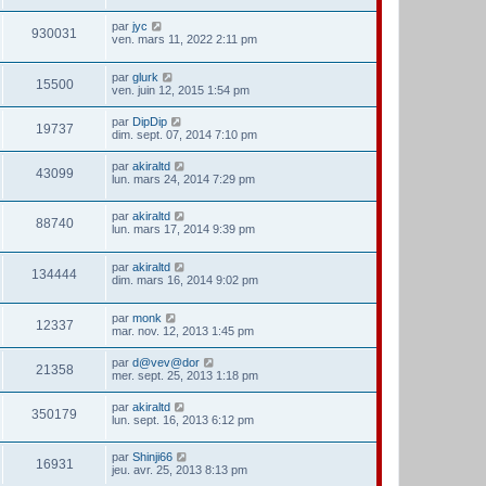
par
jyc
930031
ven. mars 11, 2022 2:11 pm
par
glurk
15500
ven. juin 12, 2015 1:54 pm
par
DipDip
19737
dim. sept. 07, 2014 7:10 pm
par
akiraltd
43099
lun. mars 24, 2014 7:29 pm
par
akiraltd
88740
lun. mars 17, 2014 9:39 pm
par
akiraltd
134444
dim. mars 16, 2014 9:02 pm
par
monk
12337
mar. nov. 12, 2013 1:45 pm
par
d@vev@dor
21358
mer. sept. 25, 2013 1:18 pm
par
akiraltd
350179
lun. sept. 16, 2013 6:12 pm
par
Shinji66
16931
jeu. avr. 25, 2013 8:13 pm