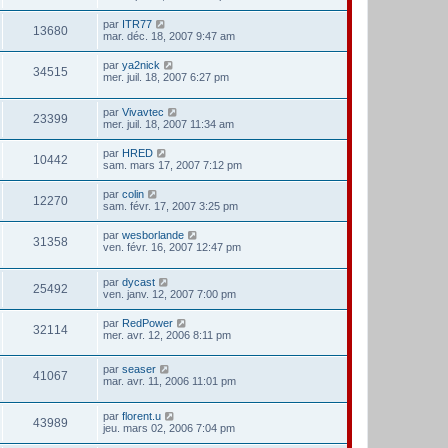
par
ITR77
13680
mar. déc. 18, 2007 9:47 am
par
ya2nick
34515
mer. juil. 18, 2007 6:27 pm
par
Vivavtec
23399
mer. juil. 18, 2007 11:34 am
par
HRED
10442
sam. mars 17, 2007 7:12 pm
par
colin
12270
sam. févr. 17, 2007 3:25 pm
par
wesborlande
31358
ven. févr. 16, 2007 12:47 pm
par
dycast
25492
ven. janv. 12, 2007 7:00 pm
par
RedPower
32114
mer. avr. 12, 2006 8:11 pm
par
seaser
41067
mar. avr. 11, 2006 11:01 pm
par
florent.u
43989
jeu. mars 02, 2006 7:04 pm