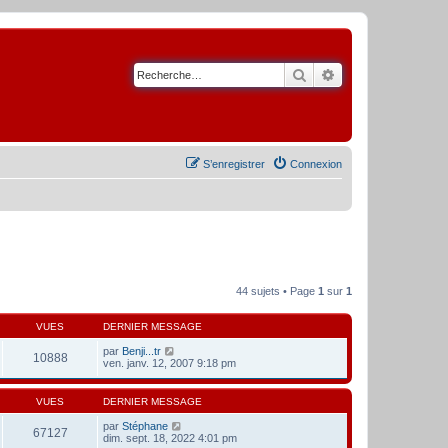
Rechercher
Recherche avancé
S’enregistrer
Connexion
44 sujets • Page
1
sur
1
VUES
DERNIER MESSAGE
par
Benji...tr
10888
ven. janv. 12, 2007 9:18 pm
VUES
DERNIER MESSAGE
par
Stéphane
67127
dim. sept. 18, 2022 4:01 pm