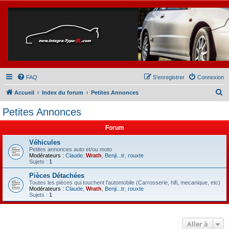
FAQ
S’enregistrer
Connexion
R
Accueil
Index du forum
Petites Annonces
e
Petites Annonces
c
Forum
h
e
Véhicules
Petites annonces auto et/ou moto
r
Modérateurs :
Claude
,
Wrath
,
Benji...tr
,
rouxte
Sujets :
1
c
Pièces Détachées
h
Toutes les pièces qui touchent l'automobile (Carrosserie, hifi, mecanique, etc)
Modérateurs :
Claude
,
Wrath
,
Benji...tr
,
rouxte
e
Sujets :
1
r
Aller à