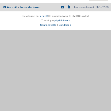
Accueil
Index du forum
Heures au format
UTC+02:00
Développé par
phpBB
® Forum Software © phpBB Limited
Traduit par
phpBB-fr.com
Confidentialité
|
Conditions