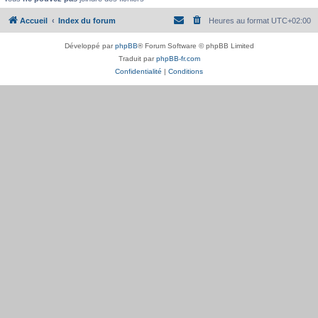
Accueil
Index du forum
Heures au format
UTC+02:00
Développé par
phpBB
® Forum Software © phpBB Limited
Traduit par
phpBB-fr.com
Confidentialité
|
Conditions