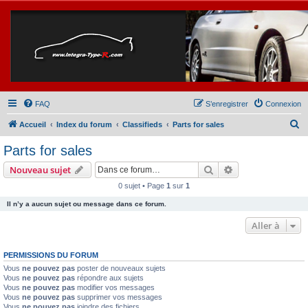
FAQ
S’enregistrer
Connexion
R
Accueil
Index du forum
Classifieds
Parts for sales
e
Parts for sales
c
Rechercher
Recherche avanc
Nouveau sujet
h
0 sujet • Page
1
sur
1
e
Il n’y a aucun sujet ou message dans ce forum.
r
c
Aller à
h
PERMISSIONS DU FORUM
e
Vous
ne pouvez pas
poster de nouveaux sujets
r
Vous
ne pouvez pas
répondre aux sujets
Vous
ne pouvez pas
modifier vos messages
Vous
ne pouvez pas
supprimer vos messages
Vous
ne pouvez pas
joindre des fichiers