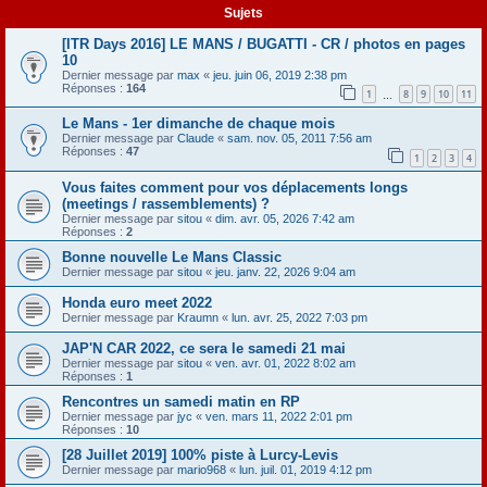
Sujets
[ITR Days 2016] LE MANS / BUGATTI - CR / photos en pages
10
Dernier message par
max
«
jeu. juin 06, 2019 2:38 pm
Réponses :
164
1
8
9
10
11
…
Le Mans - 1er dimanche de chaque mois
Dernier message par
Claude
«
sam. nov. 05, 2011 7:56 am
Réponses :
47
1
2
3
4
Vous faites comment pour vos déplacements longs
(meetings / rassemblements) ?
Dernier message par
sitou
«
dim. avr. 05, 2026 7:42 am
Réponses :
2
Bonne nouvelle Le Mans Classic
Dernier message par
sitou
«
jeu. janv. 22, 2026 9:04 am
Honda euro meet 2022
Dernier message par
Kraumn
«
lun. avr. 25, 2022 7:03 pm
JAP'N CAR 2022, ce sera le samedi 21 mai
Dernier message par
sitou
«
ven. avr. 01, 2022 8:02 am
Réponses :
1
Rencontres un samedi matin en RP
Dernier message par
jyc
«
ven. mars 11, 2022 2:01 pm
Réponses :
10
[28 Juillet 2019] 100% piste à Lurcy-Levis
Dernier message par
mario968
«
lun. juil. 01, 2019 4:12 pm