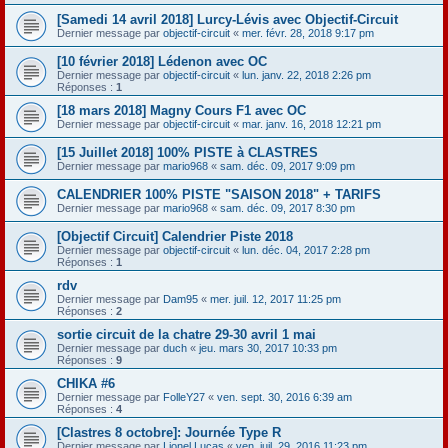
[Samedi 14 avril 2018] Lurcy-Lévis avec Objectif-Circuit
Dernier message par
objectif-circuit
«
mer. févr. 28, 2018 9:17 pm
[10 février 2018] Lédenon avec OC
Dernier message par
objectif-circuit
«
lun. janv. 22, 2018 2:26 pm
Réponses :
1
[18 mars 2018] Magny Cours F1 avec OC
Dernier message par
objectif-circuit
«
mar. janv. 16, 2018 12:21 pm
[15 Juillet 2018] 100% PISTE à CLASTRES
Dernier message par
mario968
«
sam. déc. 09, 2017 9:09 pm
CALENDRIER 100% PISTE "SAISON 2018" + TARIFS
Dernier message par
mario968
«
sam. déc. 09, 2017 8:30 pm
[Objectif Circuit] Calendrier Piste 2018
Dernier message par
objectif-circuit
«
lun. déc. 04, 2017 2:28 pm
Réponses :
1
rdv
Dernier message par
Dam95
«
mer. juil. 12, 2017 11:25 pm
Réponses :
2
sortie circuit de la chatre 29-30 avril 1 mai
Dernier message par
duch
«
jeu. mars 30, 2017 10:33 pm
Réponses :
9
CHIKA #6
Dernier message par
FolleY27
«
ven. sept. 30, 2016 6:39 am
Réponses :
4
[Clastres 8 octobre]: Journée Type R
Dernier message par
Lionel Lucas
«
ven. juil. 29, 2016 11:23 pm