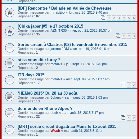
Réponses :
1
[IDF] Rencontre / Ballade en Vallée de Chevreuse
Dernier message par
mr abitbol
«
lun. oct. 26, 2015 9:40 am
Réponses :
87
1
2
3
4
5
6
[Chika japan]#5 le 17 octobre 2015
Dernier message par
AZNITR30
«
mer. oct. 21, 2015 10:37 pm
Réponses :
35
1
2
3
Sortie circuit à Clastres (02) le vendredi 6 novembre 2015
Dernier message par
jerome JDM
«
lun. oct. 19, 2015 9:16 pm
Réponses :
1
si sa vous dit : lurcy 7
Dernier message par
metal21
«
jeu. sept. 17, 2015 9:46 pm
Réponses :
2
ITR days 2015
Dernier message par
metal21
«
mer. sept. 09, 2015 11:37 am
Réponses :
17
1
2
*HEM#6 2015* Du 28 au 30 août.
Dernier message par
Jokers
«
sam. sept. 05, 2015 1:03 am
Réponses :
13
du monde en Rhone Alpes ?
Dernier message par
duch
«
sam. août 15, 2015 7:17 pm
Réponses :
22
1
2
[MRT] sortie circuit Bugatti au Mans le 15 août 2015
Dernier message par
Wrath
«
mar. août 11, 2015 5:11 pm
Réponses :
1