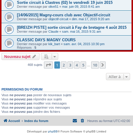
Sortie circuit à Clastres (02) le vendredi 19 juin 2015
Dernier message par
olive51
«
mar. juin 09, 2015 8:41 am
[14/06/2015] Magny-cours club avec Objectif-circuit
Dernier message par
objectif-circuit
«
dim. mai 17, 2015 9:20 am
[BREIZH PISTE] sortie circuit à Fay de bretagne 4 août 2015
Dernier message par
Claude
«
sam. mai 16, 2015 9:31 am
CLASSIC DAYS MAGNY COURS
Dernier message par
kik_bart
«
sam. avr. 04, 2015 10:30 pm
Réponses :
5
Nouveau sujet
Page
1
sur
10
1
2
3
4
5
10
Suivante
468 sujets
…
Aller à
PERMISSIONS DU FORUM
Vous
ne pouvez pas
poster de nouveaux sujets
Vous
ne pouvez pas
répondre aux sujets
Vous
ne pouvez pas
modifier vos messages
Vous
ne pouvez pas
supprimer vos messages
Vous
ne pouvez pas
joindre des fichiers
Accueil
Index du forum
Heures au format
UTC+02:00
Développé par
phpBB
® Forum Software © phpBB Limited