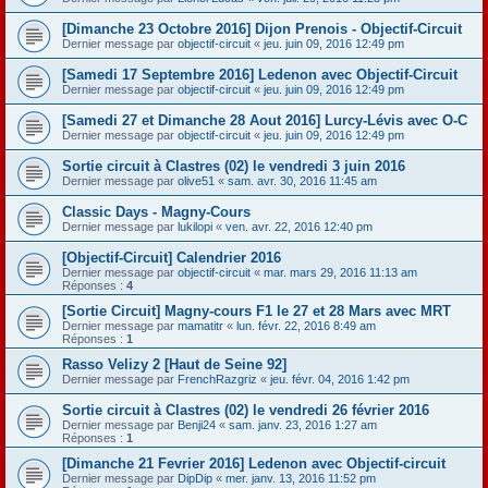
[Dimanche 23 Octobre 2016] Dijon Prenois - Objectif-Circuit
Dernier message par
objectif-circuit
«
jeu. juin 09, 2016 12:49 pm
[Samedi 17 Septembre 2016] Ledenon avec Objectif-Circuit
Dernier message par
objectif-circuit
«
jeu. juin 09, 2016 12:49 pm
[Samedi 27 et Dimanche 28 Aout 2016] Lurcy-Lévis avec O-C
Dernier message par
objectif-circuit
«
jeu. juin 09, 2016 12:49 pm
Sortie circuit à Clastres (02) le vendredi 3 juin 2016
Dernier message par
olive51
«
sam. avr. 30, 2016 11:45 am
Classic Days - Magny-Cours
Dernier message par
lukilopi
«
ven. avr. 22, 2016 12:40 pm
[Objectif-Circuit] Calendrier 2016
Dernier message par
objectif-circuit
«
mar. mars 29, 2016 11:13 am
Réponses :
4
[Sortie Circuit] Magny-cours F1 le 27 et 28 Mars avec MRT
Dernier message par
mamatitr
«
lun. févr. 22, 2016 8:49 am
Réponses :
1
Rasso Velizy 2 [Haut de Seine 92]
Dernier message par
FrenchRazgriz
«
jeu. févr. 04, 2016 1:42 pm
Sortie circuit à Clastres (02) le vendredi 26 février 2016
Dernier message par
Benji24
«
sam. janv. 23, 2016 1:27 am
Réponses :
1
[Dimanche 21 Fevrier 2016] Ledenon avec Objectif-circuit
Dernier message par
DipDip
«
mer. janv. 13, 2016 11:52 pm