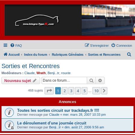
FAQ
S’enregistrer
Connexion
R
Accueil
Index du forum
Rubriques Générales
Sorties et Rencontres
e
Sorties et Rencontres
c
Modérateurs :
Claude
,
Wrath
,
Benji...tr
,
rouxte
h
Rechercher
Recherche avanc
Nouveau sujet
e
Page
1
sur
10
1
2
3
4
5
10
Suivante
468 sujets
r
…
c
Annonces
h
Toutes les sorties circuit sur trackdays.fr !!!!
e
Dernier message par
Claude
«
mer. mars 28, 2007 10:33 pm
r
Le déroulement d'une journée circuit
Dernier message par
Benji...tr
«
dim. août 27, 2006 9:56 am