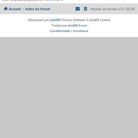
Accueil
Index du forum
Heures au format
UTC+02:00
Développé par
phpBB
® Forum Software © phpBB Limited
Traduit par
phpBB-fr.com
Confidentialité
|
Conditions