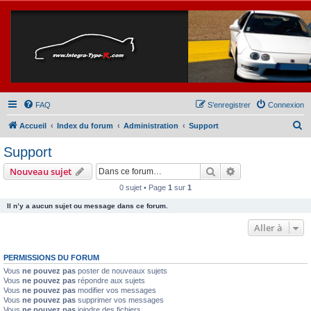
FAQ
S’enregistrer
Connexion
R
Accueil
Index du forum
Administration
Support
e
Support
c
Rechercher
Recherche avanc
Nouveau sujet
h
0 sujet • Page
1
sur
1
e
Il n’y a aucun sujet ou message dans ce forum.
r
c
Aller à
h
PERMISSIONS DU FORUM
e
Vous
ne pouvez pas
poster de nouveaux sujets
r
Vous
ne pouvez pas
répondre aux sujets
Vous
ne pouvez pas
modifier vos messages
Vous
ne pouvez pas
supprimer vos messages
Vous
ne pouvez pas
joindre des fichiers