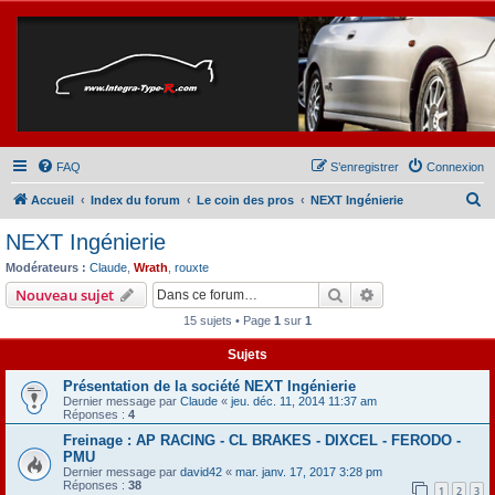
FAQ
S’enregistrer
Connexion
R
Accueil
Index du forum
Le coin des pros
NEXT Ingénierie
e
NEXT Ingénierie
c
Modérateurs :
Claude
,
Wrath
,
rouxte
h
Rechercher
Recherche avanc
Nouveau sujet
e
15 sujets • Page
1
sur
1
r
Sujets
c
Présentation de la société NEXT Ingénierie
h
Dernier message par
Claude
«
jeu. déc. 11, 2014 11:37 am
e
Réponses :
4
r
Freinage : AP RACING - CL BRAKES - DIXCEL - FERODO -
PMU
Dernier message par
david42
«
mar. janv. 17, 2017 3:28 pm
Réponses :
38
1
2
3