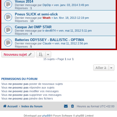
Voeux 2014
Dernier message par
DipDip
«
ven. janv. 03, 2014 3:49 pm
Réponses :
1
Pneus SLICK et semi-slick
Dernier message par
Wrath
«
lun. févr. 18, 2013 12:19 pm
Réponses :
13
Casque Jet OMP STAR
Dernier message par
k-devil974
«
ven. mai 11, 2012 5:11 pm
Réponses :
4
Batteries ODYSSEY - BALLISTIC - OPTIMA
Dernier message par
Claude
«
ven. mai 11, 2012 2:56 pm
Réponses :
5
Nouveau sujet
15 sujets • Page
1
sur
1
Aller à
PERMISSIONS DU FORUM
Vous
ne pouvez pas
poster de nouveaux sujets
Vous
ne pouvez pas
répondre aux sujets
Vous
ne pouvez pas
modifier vos messages
Vous
ne pouvez pas
supprimer vos messages
Vous
ne pouvez pas
joindre des fichiers
Accueil
Index du forum
Heures au format
UTC+02:00
Développé par
phpBB
® Forum Software © phpBB Limited